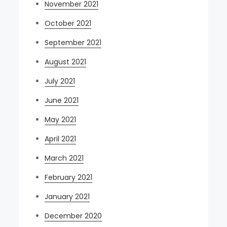
November 2021
October 2021
September 2021
August 2021
July 2021
June 2021
May 2021
April 2021
March 2021
February 2021
January 2021
December 2020