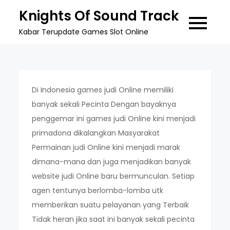
Skip
Knights Of Sound Track
to
Kabar Terupdate Games Slot Online
content
Di Indonesia games judi Online memiliki
banyak sekali Pecinta Dengan bayaknya
penggemar ini games judi Online kini menjadi
primadona dikalangkan Masyarakat
Permainan judi Online kini menjadi marak
dimana-mana dan juga menjadikan banyak
website judi Online baru bermunculan. Setiap
agen tentunya berlomba-lomba utk
memberikan suatu pelayanan yang Terbaik
Tidak heran jika saat ini banyak sekali pecinta