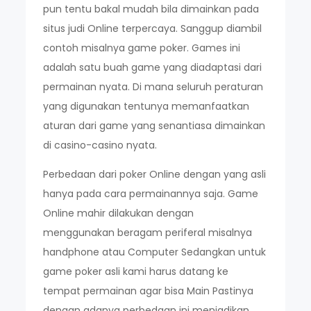
pun tentu bakal mudah bila dimainkan pada
situs judi Online terpercaya. Sanggup diambil
contoh misalnya game poker. Games ini
adalah satu buah game yang diadaptasi dari
permainan nyata. Di mana seluruh peraturan
yang digunakan tentunya memanfaatkan
aturan dari game yang senantiasa dimainkan
di casino-casino nyata.
Perbedaan dari poker Online dengan yang asli
hanya pada cara permainannya saja. Game
Online mahir dilakukan dengan
menggunakan beragam periferal misalnya
handphone atau Computer Sedangkan untuk
game poker asli kami harus datang ke
tempat permainan agar bisa Main Pastinya
dengan adanya perbedaan ini menjadikan