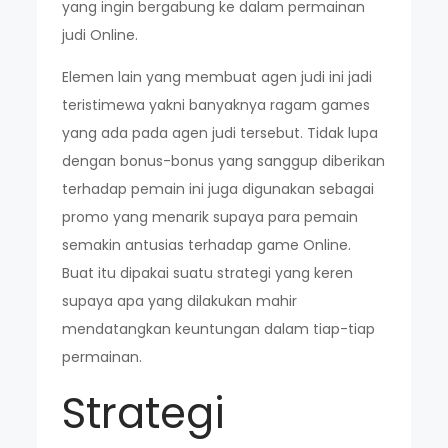
yang ingin bergabung ke dalam permainan
judi Online.
Elemen lain yang membuat agen judi ini jadi
teristimewa yakni banyaknya ragam games
yang ada pada agen judi tersebut. Tidak lupa
dengan bonus-bonus yang sanggup diberikan
terhadap pemain ini juga digunakan sebagai
promo yang menarik supaya para pemain
semakin antusias terhadap game Online.
Buat itu dipakai suatu strategi yang keren
supaya apa yang dilakukan mahir
mendatangkan keuntungan dalam tiap-tiap
permainan.
Strategi