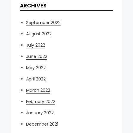
ARCHIVES
September 2022
August 2022
July 2022
June 2022
May 2022
April 2022
March 2022
February 2022
January 2022
December 2021