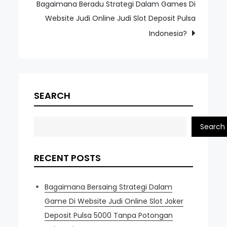
Bagaimana Beradu Strategi Dalam Games Di
Website Judi Online Judi Slot Deposit Pulsa
Indonesia?
SEARCH
Search
RECENT POSTS
Bagaimana Bersaing Strategi Dalam
Game Di Website Judi Online Slot Joker
Deposit Pulsa 5000 Tanpa Potongan