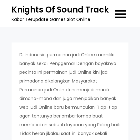
Skip
Knights Of Sound Track
to
Kabar Terupdate Games Slot Online
content
Di Indonesia permainan judi Online memiliki
banyak sekali Penggemar Dengan bayaknya
pecinta ini permainan judi Online kini jadi
primadona dikalangkan Masyarakat
Permainan judi Online kini menjadi marak
dimana-mana dan juga menjadikan banyak
web judi Online baru bermunculan. Tiap-tiap
agen tentunya berlomba-lomba buat
memberikan sebuah layanan yang Paling baik
Tidak heran jikalau saat ini banyak sekali