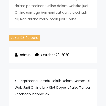
dalam permainan Online dalam website judi
Online semoga bermanfaat dan piawai jadi
rujukan dalam main-main judi Online.
Joker123 Terbaru
October 23, 2020
Post
Bagaimana Beradu Taktik Dalam Games Di
Web Judi Online Link Slot Deposit Pulsa Tanpa
navigation
Potongan Indonesia?