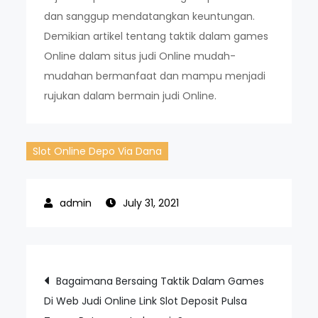
dan sanggup mendatangkan keuntungan.
Demikian artikel tentang taktik dalam games
Online dalam situs judi Online mudah-
mudahan bermanfaat dan mampu menjadi
rujukan dalam bermain judi Online.
Slot Online Depo Via Dana
July 31, 2021
Post
Bagaimana Bersaing Taktik Dalam Games
Di Web Judi Online Link Slot Deposit Pulsa
navigation