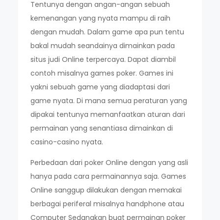
Tentunya dengan angan-angan sebuah
kemenangan yang nyata mampu di raih
dengan mudah. Dalam game apa pun tentu
bakal mudah seandainya dimainkan pada
situs judi Online terpercaya. Dapat diambil
contoh misalnya games poker. Games ini
yakni sebuah game yang diadaptasi dari
game nyata. Di mana semua peraturan yang
dipakai tentunya memanfaatkan aturan dari
permainan yang senantiasa dimainkan di
casino-casino nyata.
Perbedaan dari poker Online dengan yang asli
hanya pada cara permainannya saja. Games
Online sanggup dilakukan dengan memakai
berbagai periferal misalnya handphone atau
Computer Sedangkan buat permainan poker