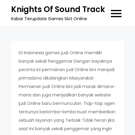
Skip
Knights Of Sound Track
to
Kabar Terupdate Games Slot Online
content
Di Indonesia games judi Online memiliki
banyak sekali Penggemar Dengan bayaknya
pecinta ini permainan judi Online kini menjadi
primadona dikalangkan Masyarakat
Permainan judi Online kini jadi marak dimana-
mana dan juga menjadikan banyak website
judi Online baru bermunculan. Tiap-tiap agen
tentunya berlomba-lomba buat memberikan
sebuah layanan yang Terbaik Tidak heran jika
saat ini banyak sekali penggemar yang ingin