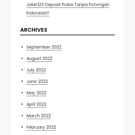
Joker123 Deposit Pulsa Tanpa Potongan
Indonesia?
ARCHIVES
September 2022
August 2022
July 2022
June 2022
May 2022
April 2022
March 2022
February 2022