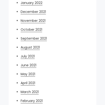
January 2022
December 2021
November 2021
October 2021
September 2021
August 2021
July 2021
June 2021
May 2021
April 2021
March 2021
February 2021