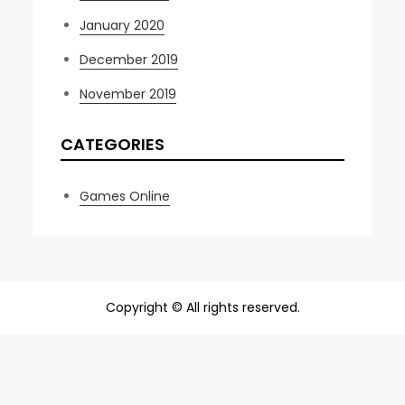
January 2020
December 2019
November 2019
CATEGORIES
Games Online
Copyright © All rights reserved.