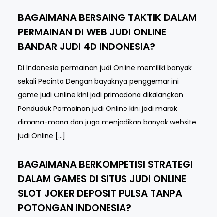
BAGAIMANA BERSAING TAKTIK DALAM
PERMAINAN DI WEB JUDI ONLINE
BANDAR JUDI 4D INDONESIA?
Di Indonesia permainan judi Online memiliki banyak
sekali Pecinta Dengan bayaknya penggemar ini
game judi Online kini jadi primadona dikalangkan
Penduduk Permainan judi Online kini jadi marak
dimana-mana dan juga menjadikan banyak website
judi Online […]
BAGAIMANA BERKOMPETISI STRATEGI
DALAM GAMES DI SITUS JUDI ONLINE
SLOT JOKER DEPOSIT PULSA TANPA
POTONGAN INDONESIA?