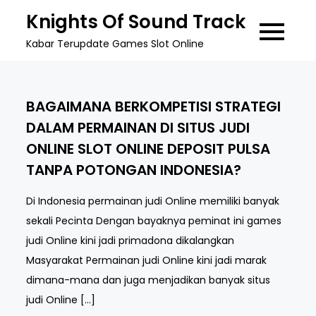
Skip
Knights Of Sound Track
to
Kabar Terupdate Games Slot Online
content
BAGAIMANA BERKOMPETISI STRATEGI
DALAM PERMAINAN DI SITUS JUDI
ONLINE SLOT ONLINE DEPOSIT PULSA
TANPA POTONGAN INDONESIA?
Di Indonesia permainan judi Online memiliki banyak
sekali Pecinta Dengan bayaknya peminat ini games
judi Online kini jadi primadona dikalangkan
Masyarakat Permainan judi Online kini jadi marak
dimana-mana dan juga menjadikan banyak situs
judi Online […]