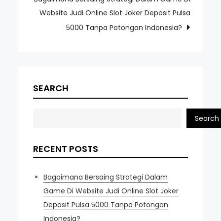
Website Judi Online Slot Joker Deposit Pulsa
5000 Tanpa Potongan Indonesia?
SEARCH
Search
RECENT POSTS
Bagaimana Bersaing Strategi Dalam
Game Di Website Judi Online Slot Joker
Deposit Pulsa 5000 Tanpa Potongan
Indonesia?