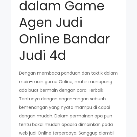
dalam Game
Agen Judi
Online Bandar
Judi 4d
Dengan membaca panduan dan taktik dalam
main-main game Online, mahir menopang
ada buat bermain dengan cara Terbaik
Tentunya dengan angan-angan sebuah
kemenangan yang nyata mampu di capai
dengan mudah. Dalam permainan apa pun
tentu bakal mudah apabila dimainkan pada
web judi Online terpercaya. Sanggup diambil