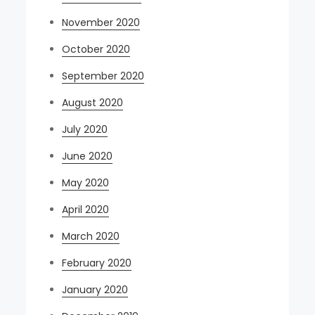
November 2020
October 2020
September 2020
August 2020
July 2020
June 2020
May 2020
April 2020
March 2020
February 2020
January 2020