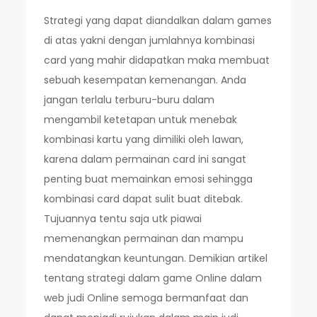
Strategi yang dapat diandalkan dalam games
di atas yakni dengan jumlahnya kombinasi
card yang mahir didapatkan maka membuat
sebuah kesempatan kemenangan. Anda
jangan terlalu terburu-buru dalam
mengambil ketetapan untuk menebak
kombinasi kartu yang dimiliki oleh lawan,
karena dalam permainan card ini sangat
penting buat memainkan emosi sehingga
kombinasi card dapat sulit buat ditebak.
Tujuannya tentu saja utk piawai
memenangkan permainan dan mampu
mendatangkan keuntungan. Demikian artikel
tentang strategi dalam game Online dalam
web judi Online semoga bermanfaat dan