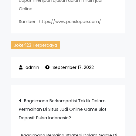
dapat menjadi rujukan dalam main judi
Online.
Sumber : https://www.parislogue.com/
Joker123 Terpercaya
September 17, 2022
Post
Bagaimana Berkompetisi Taktik Dalam
Permainan Di Situs Judi Online Game Slot
navigation
Deposit Pulsa Indonesia?
Bagaimana Bersaing Strategi Dalam Game Di