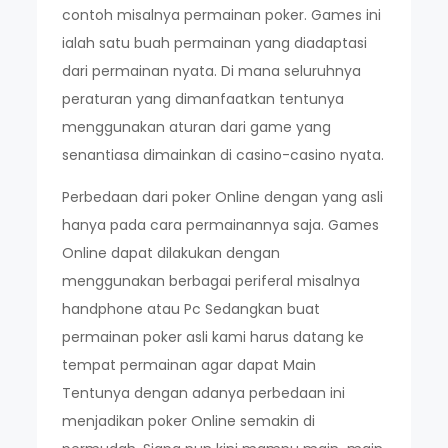
contoh misalnya permainan poker. Games ini
ialah satu buah permainan yang diadaptasi
dari permainan nyata. Di mana seluruhnya
peraturan yang dimanfaatkan tentunya
menggunakan aturan dari game yang
senantiasa dimainkan di casino-casino nyata.
Perbedaan dari poker Online dengan yang asli
hanya pada cara permainannya saja. Games
Online dapat dilakukan dengan
menggunakan berbagai periferal misalnya
handphone atau Pc Sedangkan buat
permainan poker asli kami harus datang ke
tempat permainan agar dapat Main
Tentunya dengan adanya perbedaan ini
menjadikan poker Online semakin di