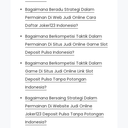
Bagaimana Beradu Strategi Dalam
Permainan Di Web Judi Online Cara
Daftar Joker123 Indonesia?
Bagaimana Berkompetisi Taktik Dalam
Permainan Di Situs Judi Online Game Slot
Deposit Pulsa Indonesia?
Bagaimana Berkompetisi Taktik Dalam
Game Di Situs Judi Online Link Slot
Deposit Pulsa Tanpa Potongan
Indonesia?
Bagaimana Bersaing Strategi Dalam
Permainan Di Website Judi Online
Joker123 Deposit Pulsa Tanpa Potongan
Indonesia?