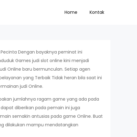
Home
Kontak
li Pecinta Dengan bayaknya peminat ini
nduduk Games judi slot online kini menjadi
di Online baru bermunculan. Setiap agen
ayanan yang Terbaik Tidak heran bila saat ini
rmainan judi Online.
merupakan jumlahnya ragam game yang ada pada
dapat diberikan pada pemain ini juga
emain semakin antusias pada game Online. Buat
 yang dilakukan mampu mendatangkan