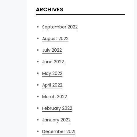
ARCHIVES
September 2022
August 2022
July 2022
June 2022
May 2022
April 2022
March 2022
February 2022
January 2022
December 2021