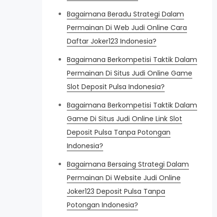
Bagaimana Beradu Strategi Dalam
Permainan Di Web Judi Online Cara
Daftar Joker123 Indonesia?
Bagaimana Berkompetisi Taktik Dalam
Permainan Di Situs Judi Online Game
Slot Deposit Pulsa Indonesia?
Bagaimana Berkompetisi Taktik Dalam
Game Di Situs Judi Online Link Slot
Deposit Pulsa Tanpa Potongan
Indonesia?
Bagaimana Bersaing Strategi Dalam
Permainan Di Website Judi Online
Joker123 Deposit Pulsa Tanpa
Potongan Indonesia?