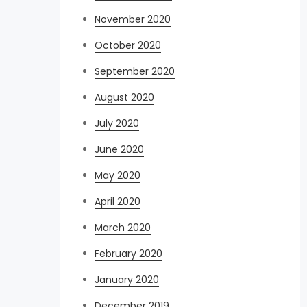
November 2020
October 2020
September 2020
August 2020
July 2020
June 2020
May 2020
April 2020
March 2020
February 2020
January 2020
December 2019