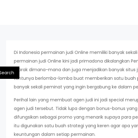
Di Indonesia permainan judi Online memiliki banyak seka
permainan judi Online kini jadi primadona dikalangkan Pe
marak dimana-mana dan juga menjadikan banyak situs ju
Search
tentunya berlomba-lomba buat memberikan satu buah pel
banyak sekali peminat yang ingin bergabung ke dalam pe
Perihal lain yang membuat agen judi ini jadi special 
agen judi tersebut. Tidak lupa dengan bonus-bonus yang 
difungsikan sebagai promo yang menarik supaya para p
itu digunakan satu buah strategi yang keren agar apa
keuntungan dalam setiap permainan.