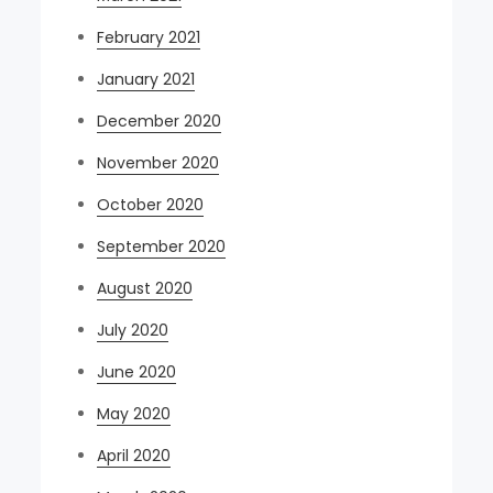
February 2021
January 2021
December 2020
November 2020
October 2020
September 2020
August 2020
July 2020
June 2020
May 2020
April 2020