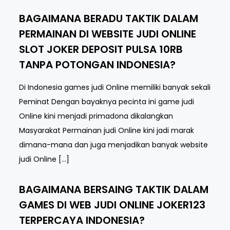
BAGAIMANA BERADU TAKTIK DALAM
PERMAINAN DI WEBSITE JUDI ONLINE
SLOT JOKER DEPOSIT PULSA 10RB
TANPA POTONGAN INDONESIA?
Di Indonesia games judi Online memiliki banyak sekali
Peminat Dengan bayaknya pecinta ini game judi
Online kini menjadi primadona dikalangkan
Masyarakat Permainan judi Online kini jadi marak
dimana-mana dan juga menjadikan banyak website
judi Online […]
BAGAIMANA BERSAING TAKTIK DALAM
GAMES DI WEB JUDI ONLINE JOKER123
TERPERCAYA INDONESIA?