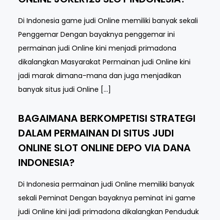
Di Indonesia game judi Online memiliki banyak sekali
Penggemar Dengan bayaknya penggemar ini
permainan judi Online kini menjadi primadona
dikalangkan Masyarakat Permainan judi Online kini
jadi marak dimana-mana dan juga menjadikan
banyak situs judi Online […]
BAGAIMANA BERKOMPETISI STRATEGI
DALAM PERMAINAN DI SITUS JUDI
ONLINE SLOT ONLINE DEPO VIA DANA
INDONESIA?
Di Indonesia permainan judi Online memiliki banyak
sekali Peminat Dengan bayaknya peminat ini game
judi Online kini jadi primadona dikalangkan Penduduk