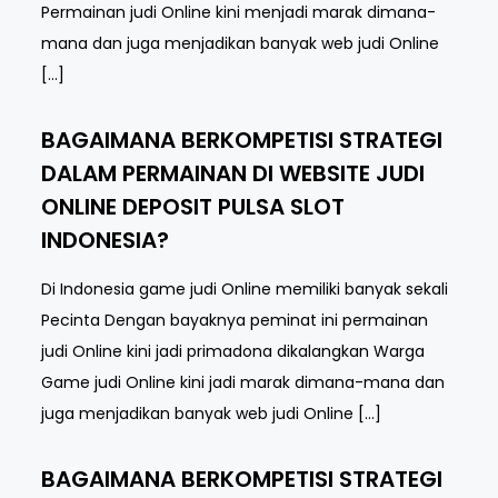
Permainan judi Online kini menjadi marak dimana-
mana dan juga menjadikan banyak web judi Online
[…]
BAGAIMANA BERKOMPETISI STRATEGI
DALAM PERMAINAN DI WEBSITE JUDI
ONLINE DEPOSIT PULSA SLOT
INDONESIA?
Di Indonesia game judi Online memiliki banyak sekali
Pecinta Dengan bayaknya peminat ini permainan
judi Online kini jadi primadona dikalangkan Warga
Game judi Online kini jadi marak dimana-mana dan
juga menjadikan banyak web judi Online […]
BAGAIMANA BERKOMPETISI STRATEGI