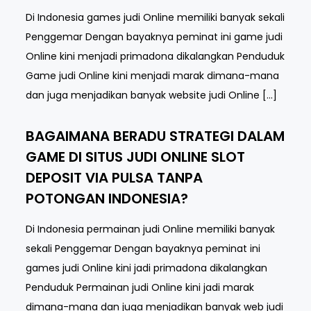
Di Indonesia games judi Online memiliki banyak sekali
Penggemar Dengan bayaknya peminat ini game judi
Online kini menjadi primadona dikalangkan Penduduk
Game judi Online kini menjadi marak dimana-mana
dan juga menjadikan banyak website judi Online […]
BAGAIMANA BERADU STRATEGI DALAM
GAME DI SITUS JUDI ONLINE SLOT
DEPOSIT VIA PULSA TANPA
POTONGAN INDONESIA?
Di Indonesia permainan judi Online memiliki banyak
sekali Penggemar Dengan bayaknya peminat ini
games judi Online kini jadi primadona dikalangkan
Penduduk Permainan judi Online kini jadi marak
dimana-mana dan juga menjadikan banyak web judi