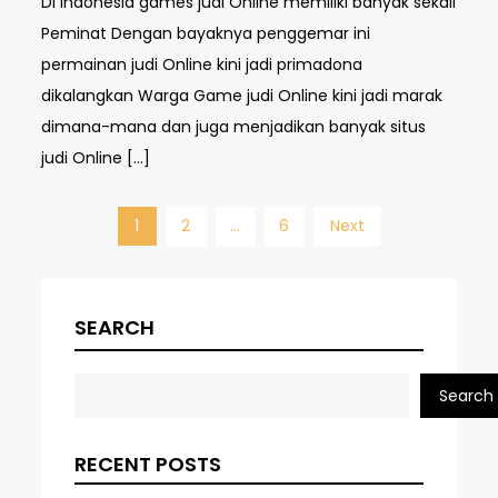
Di Indonesia games judi Online memiliki banyak sekali
Peminat Dengan bayaknya penggemar ini
permainan judi Online kini jadi primadona
dikalangkan Warga Game judi Online kini jadi marak
dimana-mana dan juga menjadikan banyak situs
judi Online […]
Posts
1
2
…
6
Next
pagination
SEARCH
Search
RECENT POSTS