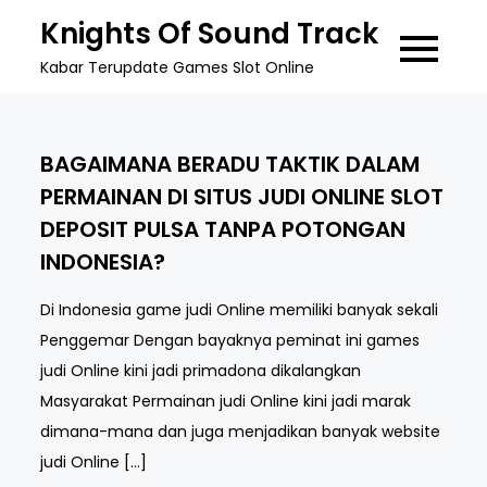
Skip
Knights Of Sound Track
to
Kabar Terupdate Games Slot Online
content
BAGAIMANA BERADU TAKTIK DALAM
PERMAINAN DI SITUS JUDI ONLINE SLOT
DEPOSIT PULSA TANPA POTONGAN
INDONESIA?
Di Indonesia game judi Online memiliki banyak sekali
Penggemar Dengan bayaknya peminat ini games
judi Online kini jadi primadona dikalangkan
Masyarakat Permainan judi Online kini jadi marak
dimana-mana dan juga menjadikan banyak website
judi Online […]