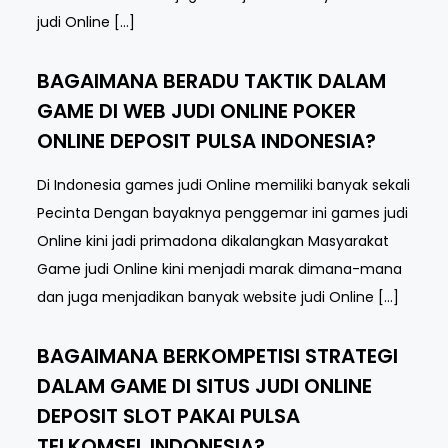
judi Online […]
BAGAIMANA BERADU TAKTIK DALAM
GAME DI WEB JUDI ONLINE POKER
ONLINE DEPOSIT PULSA INDONESIA?
Di Indonesia games judi Online memiliki banyak sekali
Pecinta Dengan bayaknya penggemar ini games judi
Online kini jadi primadona dikalangkan Masyarakat
Game judi Online kini menjadi marak dimana-mana
dan juga menjadikan banyak website judi Online […]
BAGAIMANA BERKOMPETISI STRATEGI
DALAM GAME DI SITUS JUDI ONLINE
DEPOSIT SLOT PAKAI PULSA
TELKOMSEL INDONESIA?