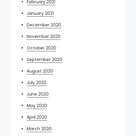
February 2021
January 2021
December 2020
November 2020
October 2020
September 2020
August 2020
July 2020
June 2020
May 2020
April 2020
March 2020