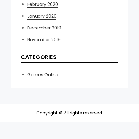
February 2020
January 2020
December 2019
November 2019
CATEGORIES
Games Online
Copyright © All rights reserved.