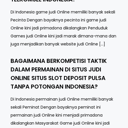
Di Indonesia game judi Online memiliki banyak sekali
Pecinta Dengan bayaknya pecinta ini game judi
Online kini jadi primadona dikalangkan Penduduk
Games judi Online kini jadi marak dimana-mana dan
juga menjadikan banyak website judi Online […]
BAGAIMANA BERKOMPETISI TAKTIK
DALAM PERMAINAN DI SITUS JUDI
ONLINE SITUS SLOT DEPOSIT PULSA
TANPA POTONGAN INDONESIA?
Di Indonesia permainan judi Online memiliki banyak
sekali Peminat Dengan bayaknya peminat ini
permainan judi Online kini menjadi primadona
dikalangkan Masyarakat Game judi Online kini jadi