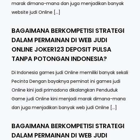
marak dimana-mana dan juga menjadikan banyak
website judi Online […]
BAGAIMANA BERKOMPETISI STRATEGI
DALAM PERMAINAN DI WEB JUDI
ONLINE JOKER123 DEPOSIT PULSA
TANPA POTONGAN INDONESIA?
Di Indonesia games judi Online memiliki banyak sekali
Pecinta Dengan bayaknya peminat ini games judi
Online kini jadi primadona dikalangkan Penduduk
Game judi Online kini menjadi marak dimana-mana
dan juga menjadikan banyak web judi Online […]
BAGAIMANA BERKOMPETISI STRATEGI
DALAM PERMAINAN DI WEB JUDI