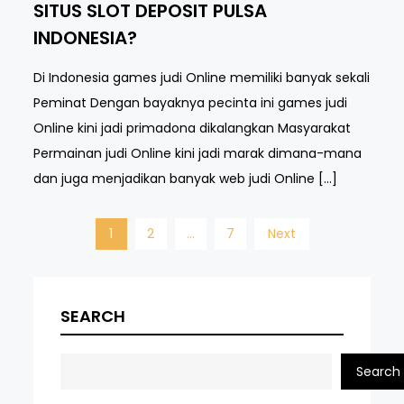
SITUS SLOT DEPOSIT PULSA
INDONESIA?
Di Indonesia games judi Online memiliki banyak sekali
Peminat Dengan bayaknya pecinta ini games judi
Online kini jadi primadona dikalangkan Masyarakat
Permainan judi Online kini jadi marak dimana-mana
dan juga menjadikan banyak web judi Online […]
Posts
1
2
…
7
Next
pagination
SEARCH
Search