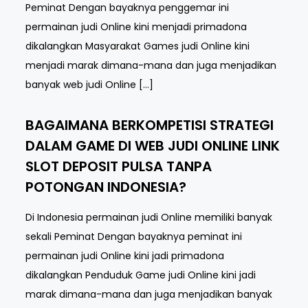
Peminat Dengan bayaknya penggemar ini
permainan judi Online kini menjadi primadona
dikalangkan Masyarakat Games judi Online kini
menjadi marak dimana-mana dan juga menjadikan
banyak web judi Online […]
BAGAIMANA BERKOMPETISI STRATEGI
DALAM GAME DI WEB JUDI ONLINE LINK
SLOT DEPOSIT PULSA TANPA
POTONGAN INDONESIA?
Di Indonesia permainan judi Online memiliki banyak
sekali Peminat Dengan bayaknya peminat ini
permainan judi Online kini jadi primadona
dikalangkan Penduduk Game judi Online kini jadi
marak dimana-mana dan juga menjadikan banyak