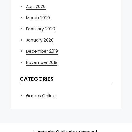
April 2020
March 2020
February 2020
January 2020
December 2019
November 2019
CATEGORIES
Games Online