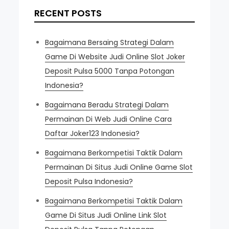
RECENT POSTS
Bagaimana Bersaing Strategi Dalam
Game Di Website Judi Online Slot Joker
Deposit Pulsa 5000 Tanpa Potongan
Indonesia?
Bagaimana Beradu Strategi Dalam
Permainan Di Web Judi Online Cara
Daftar Joker123 Indonesia?
Bagaimana Berkompetisi Taktik Dalam
Permainan Di Situs Judi Online Game Slot
Deposit Pulsa Indonesia?
Bagaimana Berkompetisi Taktik Dalam
Game Di Situs Judi Online Link Slot