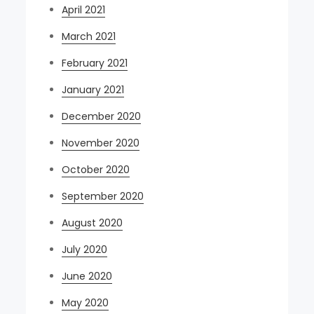
April 2021
March 2021
February 2021
January 2021
December 2020
November 2020
October 2020
September 2020
August 2020
July 2020
June 2020
May 2020