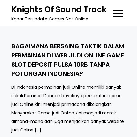
Skip
Knights Of Sound Track
to
Kabar Terupdate Games Slot Online
content
BAGAIMANA BERSAING TAKTIK DALAM
PERMAINAN DI WEB JUDI ONLINE GAME
SLOT DEPOSIT PULSA 10RB TANPA
POTONGAN INDONESIA?
Di Indonesia permainan judi Online memiliki banyak
sekali Peminat Dengan bayaknya peminat ini game
judi Online kini menjadi primadona dikalangkan
Masyarakat Game judi Online kini menjadi marak
dimana-mana dan juga menjadikan banyak website
judi Online […]