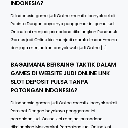
INDONESIA?
Di Indonesia game judi Online memiliki banyak sekali
Pecinta Dengan bayaknya penggemar ini game judi
Online kini menjadi primadona dikalangkan Penduduk
Games judi Online kini menjadi marak dimana-mana
dan juga menjadikan banyak web judi Online […]
BAGAIMANA BERSAING TAKTIK DALAM
GAMES DI WEBSITE JUDI ONLINE LINK
SLOT DEPOSIT PULSA TANPA
POTONGAN INDONESIA?
Di Indonesia games judi Online memiliki banyak sekali
Peminat Dengan bayaknya penggemar ini
permainan judi Online kini menjadi primadona
dikalangkan Masyarakat Permainan judi Online kini