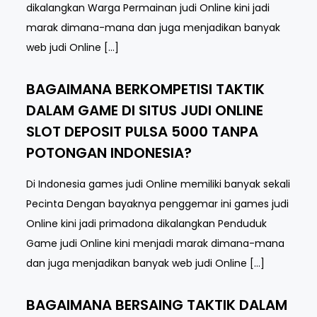
dikalangkan Warga Permainan judi Online kini jadi
marak dimana-mana dan juga menjadikan banyak
web judi Online […]
BAGAIMANA BERKOMPETISI TAKTIK
DALAM GAME DI SITUS JUDI ONLINE
SLOT DEPOSIT PULSA 5000 TANPA
POTONGAN INDONESIA?
Di Indonesia games judi Online memiliki banyak sekali
Pecinta Dengan bayaknya penggemar ini games judi
Online kini jadi primadona dikalangkan Penduduk
Game judi Online kini menjadi marak dimana-mana
dan juga menjadikan banyak web judi Online […]
BAGAIMANA BERSAING TAKTIK DALAM