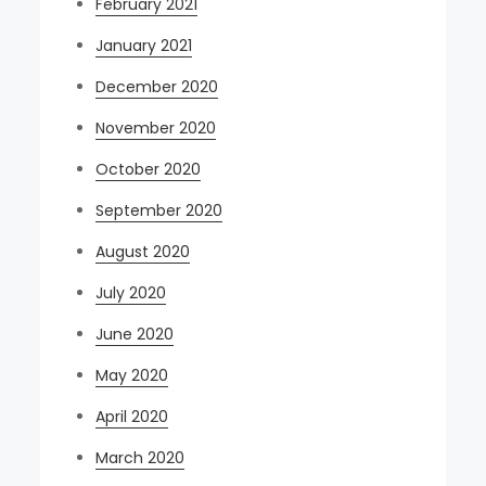
February 2021
January 2021
December 2020
November 2020
October 2020
September 2020
August 2020
July 2020
June 2020
May 2020
April 2020
March 2020