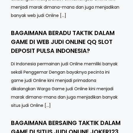
menjadi marak dimana-mana dan juga menjadikan
banyak web judi Online […]
BAGAIMANA BERADU TAKTIK DALAM
GAME DI WEB JUDI ONLINE QQ SLOT
DEPOSIT PULSA INDONESIA?
Di Indonesia permainan judi Online memiliki banyak
sekali Penggemar Dengan bayaknya pecinta ini
game judi Online kini menjadi primadona
dikalangkan Warga Game judi Online kini menjadi
marak dimana-mana dan juga menjadikan banyak
situs judi Online […]
BAGAIMANA BERSAING TAKTIK DALAM
GAME DI SITUS JUDI ONLINE JOKER123