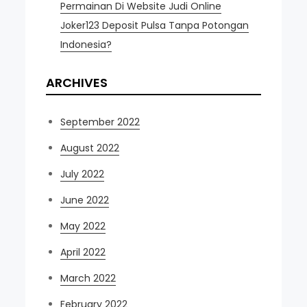
Permainan Di Website Judi Online
Joker123 Deposit Pulsa Tanpa Potongan
Indonesia?
ARCHIVES
September 2022
August 2022
July 2022
June 2022
May 2022
April 2022
March 2022
February 2022