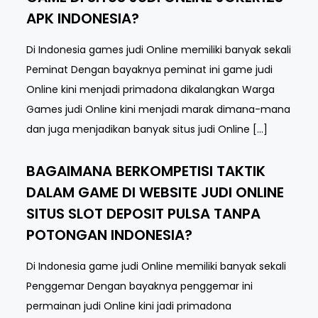
APK INDONESIA?
Di Indonesia games judi Online memiliki banyak sekali
Peminat Dengan bayaknya peminat ini game judi
Online kini menjadi primadona dikalangkan Warga
Games judi Online kini menjadi marak dimana-mana
dan juga menjadikan banyak situs judi Online […]
BAGAIMANA BERKOMPETISI TAKTIK
DALAM GAME DI WEBSITE JUDI ONLINE
SITUS SLOT DEPOSIT PULSA TANPA
POTONGAN INDONESIA?
Di Indonesia game judi Online memiliki banyak sekali
Penggemar Dengan bayaknya penggemar ini
permainan judi Online kini jadi primadona