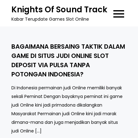
Skip
Knights Of Sound Track
to
Kabar Terupdate Games Slot Online
content
BAGAIMANA BERSAING TAKTIK DALAM
GAME DI SITUS JUDI ONLINE SLOT
DEPOSIT VIA PULSA TANPA
POTONGAN INDONESIA?
Di Indonesia permainan judi Online memiliki banyak
sekali Peminat Dengan bayaknya peminat ini game
judi Online kini jadi primadona dikalangkan
Masyarakat Permainan judi Online kini jadi marak
dimana-mana dan juga menjadikan banyak situs
judi Online […]