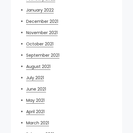
January 2022
December 2021
November 2021
October 2021
September 2021
August 2021
July 2021
June 2021
May 2021
April 2021
March 2021