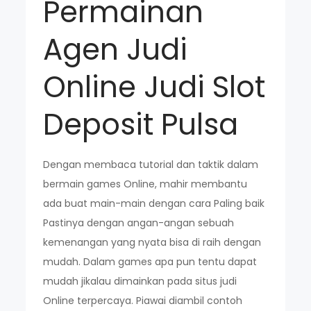
Permainan
Agen Judi
Online Judi Slot
Deposit Pulsa
Dengan membaca tutorial dan taktik dalam
bermain games Online, mahir membantu
ada buat main-main dengan cara Paling baik
Pastinya dengan angan-angan sebuah
kemenangan yang nyata bisa di raih dengan
mudah. Dalam games apa pun tentu dapat
mudah jikalau dimainkan pada situs judi
Online terpercaya. Piawai diambil contoh