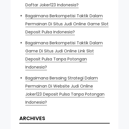
Daftar Joker123 Indonesia?
Bagaimana Berkompetisi Taktik Dalam
Permainan Di Situs Judi Online Game Slot
Deposit Pulsa Indonesia?
Bagaimana Berkompetisi Taktik Dalam
Game Di Situs Judi Online Link Slot
Deposit Pulsa Tanpa Potongan
Indonesia?
Bagaimana Bersaing Strategi Dalam
Permainan Di Website Judi Online
Joker123 Deposit Pulsa Tanpa Potongan
Indonesia?
ARCHIVES