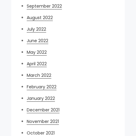
September 2022
August 2022
July 2022
June 2022
May 2022
April 2022
March 2022
February 2022
January 2022
December 2021
November 2021
October 2021