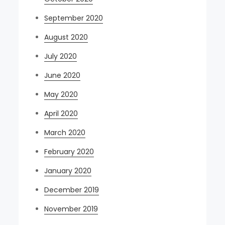
September 2020
August 2020
July 2020
June 2020
May 2020
April 2020
March 2020
February 2020
January 2020
December 2019
November 2019