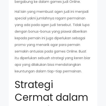
bergabung ke dalam games judi Online.
Hal lain yang membuat agen judi ini menjadi
special yakni jumlahnya ragam permainan
yang ada pada agen judi tersebut. Tidak lupa
dengan bonus-bonus yang piawai diberikan
kepada pemain ini juga diperlukan sebagai
promo yang menarik agar para pemain
semakin antusias pada games Online. Buat
itu diperlukan sebuah strategi yang keren biar
apa yang dilakukan bisa mendatangkan
keuntungan dalam tiap-tiap permainan.
Strategi
Cermat dalam