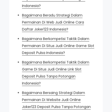
Indonesia?
Bagaimana Beradu Strategi Dalam
Permainan Di Web Judi Online Cara
Daftar Joker123 Indonesia?
Bagaimana Berkompetisi Taktik Dalam
Permainan Di Situs Judi Online Game Slot
Deposit Pulsa Indonesia?
Bagaimana Berkompetisi Taktik Dalam
Game Di Situs Judi Online Link Slot
Deposit Pulsa Tanpa Potongan
Indonesia?
Bagaimana Bersaing Strategi Dalam
Permainan Di Website Judi Online
Joker123 Deposit Pulsa Tanpa Potongan