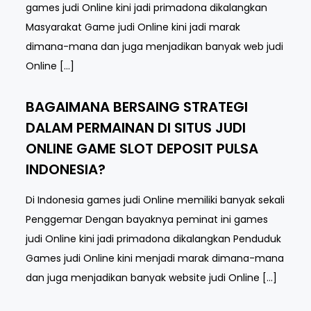
games judi Online kini jadi primadona dikalangkan
Masyarakat Game judi Online kini jadi marak
dimana-mana dan juga menjadikan banyak web judi
Online […]
BAGAIMANA BERSAING STRATEGI
DALAM PERMAINAN DI SITUS JUDI
ONLINE GAME SLOT DEPOSIT PULSA
INDONESIA?
Di Indonesia games judi Online memiliki banyak sekali
Penggemar Dengan bayaknya peminat ini games
judi Online kini jadi primadona dikalangkan Penduduk
Games judi Online kini menjadi marak dimana-mana
dan juga menjadikan banyak website judi Online […]