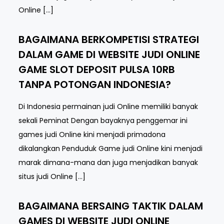
Online […]
BAGAIMANA BERKOMPETISI STRATEGI
DALAM GAME DI WEBSITE JUDI ONLINE
GAME SLOT DEPOSIT PULSA 10RB
TANPA POTONGAN INDONESIA?
Di Indonesia permainan judi Online memiliki banyak
sekali Peminat Dengan bayaknya penggemar ini
games judi Online kini menjadi primadona
dikalangkan Penduduk Game judi Online kini menjadi
marak dimana-mana dan juga menjadikan banyak
situs judi Online […]
BAGAIMANA BERSAING TAKTIK DALAM
GAMES DI WEBSITE JUDI ONLINE