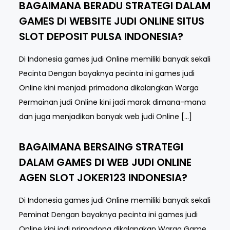
BAGAIMANA BERADU STRATEGI DALAM
GAMES DI WEBSITE JUDI ONLINE SITUS
SLOT DEPOSIT PULSA INDONESIA?
Di Indonesia games judi Online memiliki banyak sekali
Pecinta Dengan bayaknya pecinta ini games judi
Online kini menjadi primadona dikalangkan Warga
Permainan judi Online kini jadi marak dimana-mana
dan juga menjadikan banyak web judi Online […]
BAGAIMANA BERSAING STRATEGI
DALAM GAMES DI WEB JUDI ONLINE
AGEN SLOT JOKER123 INDONESIA?
Di Indonesia games judi Online memiliki banyak sekali
Peminat Dengan bayaknya pecinta ini games judi
Online kini jadi primadona dikalangkan Warga Game