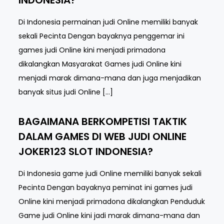
INDONESIA?
Di Indonesia permainan judi Online memiliki banyak
sekali Pecinta Dengan bayaknya penggemar ini
games judi Online kini menjadi primadona
dikalangkan Masyarakat Games judi Online kini
menjadi marak dimana-mana dan juga menjadikan
banyak situs judi Online […]
BAGAIMANA BERKOMPETISI TAKTIK
DALAM GAMES DI WEB JUDI ONLINE
JOKER123 SLOT INDONESIA?
Di Indonesia game judi Online memiliki banyak sekali
Pecinta Dengan bayaknya peminat ini games judi
Online kini menjadi primadona dikalangkan Penduduk
Game judi Online kini jadi marak dimana-mana dan