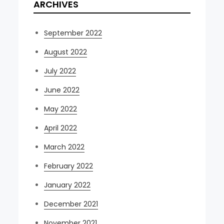
ARCHIVES
September 2022
August 2022
July 2022
June 2022
May 2022
April 2022
March 2022
February 2022
January 2022
December 2021
November 2021