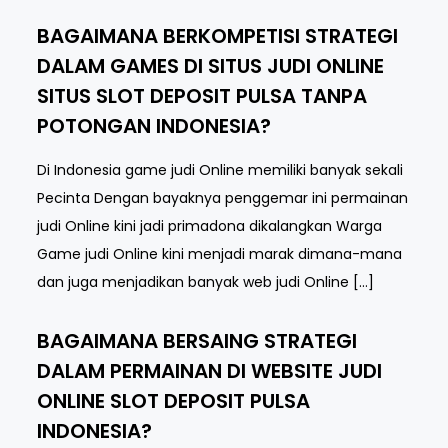
BAGAIMANA BERKOMPETISI STRATEGI
DALAM GAMES DI SITUS JUDI ONLINE
SITUS SLOT DEPOSIT PULSA TANPA
POTONGAN INDONESIA?
Di Indonesia game judi Online memiliki banyak sekali
Pecinta Dengan bayaknya penggemar ini permainan
judi Online kini jadi primadona dikalangkan Warga
Game judi Online kini menjadi marak dimana-mana
dan juga menjadikan banyak web judi Online […]
BAGAIMANA BERSAING STRATEGI
DALAM PERMAINAN DI WEBSITE JUDI
ONLINE SLOT DEPOSIT PULSA
INDONESIA?