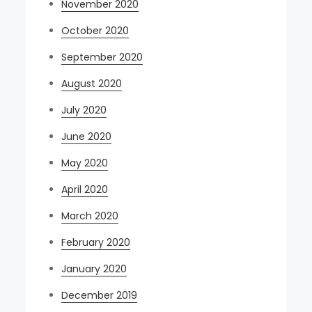
November 2020
October 2020
September 2020
August 2020
July 2020
June 2020
May 2020
April 2020
March 2020
February 2020
January 2020
December 2019