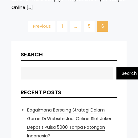
Online […]
Posts
Previous
1
…
5
6
pagination
SEARCH
Search
RECENT POSTS
Bagaimana Bersaing Strategi Dalam
Game Di Website Judi Online Slot Joker
Deposit Pulsa 5000 Tanpa Potongan
Indonesia?