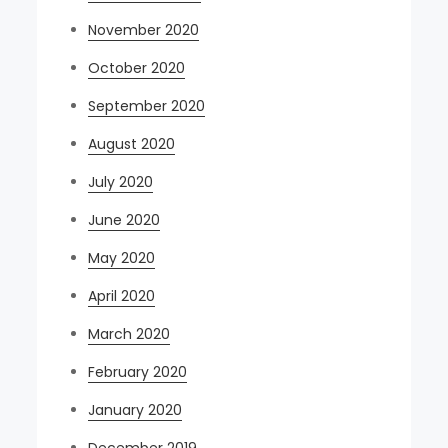
November 2020
October 2020
September 2020
August 2020
July 2020
June 2020
May 2020
April 2020
March 2020
February 2020
January 2020