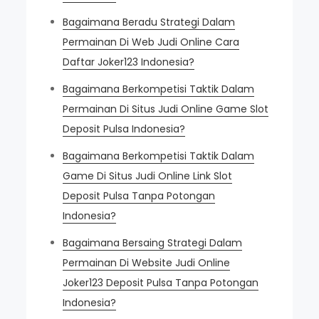
Bagaimana Beradu Strategi Dalam
Permainan Di Web Judi Online Cara
Daftar Joker123 Indonesia?
Bagaimana Berkompetisi Taktik Dalam
Permainan Di Situs Judi Online Game Slot
Deposit Pulsa Indonesia?
Bagaimana Berkompetisi Taktik Dalam
Game Di Situs Judi Online Link Slot
Deposit Pulsa Tanpa Potongan
Indonesia?
Bagaimana Bersaing Strategi Dalam
Permainan Di Website Judi Online
Joker123 Deposit Pulsa Tanpa Potongan
Indonesia?