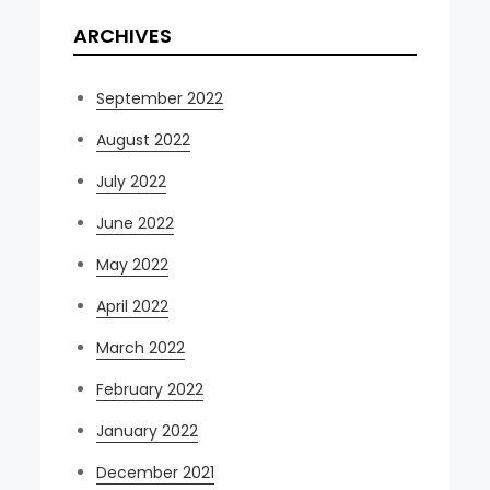
ARCHIVES
September 2022
August 2022
July 2022
June 2022
May 2022
April 2022
March 2022
February 2022
January 2022
December 2021