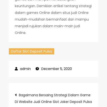
keuntungan. Demikian artikel tentang strategi
dalam games Online dalam situs judi Online
mudah-mudahan bermanfaat dan mampu
menjadi rujukan dalam main-main judi
Online.
Daftar Slot Deposit Pulsa
December 5, 2020
Post
Bagaimana Bersaing Strategi Dalam Game
Di Website Judi Online Slot Joker Deposit Pulsa
navigation