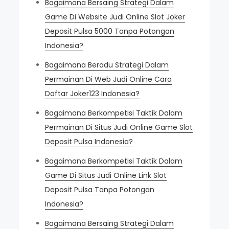
Bagaimana Bersaing Strategi Dalam
Game Di Website Judi Online Slot Joker
Deposit Pulsa 5000 Tanpa Potongan
Indonesia?
Bagaimana Beradu Strategi Dalam
Permainan Di Web Judi Online Cara
Daftar Joker123 Indonesia?
Bagaimana Berkompetisi Taktik Dalam
Permainan Di Situs Judi Online Game Slot
Deposit Pulsa Indonesia?
Bagaimana Berkompetisi Taktik Dalam
Game Di Situs Judi Online Link Slot
Deposit Pulsa Tanpa Potongan
Indonesia?
Bagaimana Bersaing Strategi Dalam