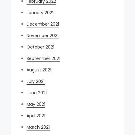
February 2022
January 2022
December 2021
November 2021
October 2021
September 2021
August 2021
July 2021
June 2021
May 2021
April 2021
March 2021