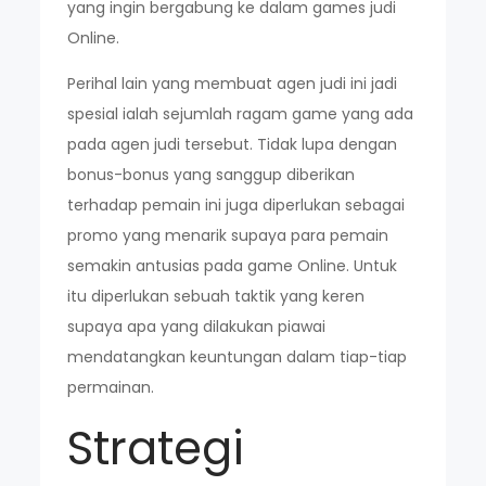
yang ingin bergabung ke dalam games judi
Online.
Perihal lain yang membuat agen judi ini jadi
spesial ialah sejumlah ragam game yang ada
pada agen judi tersebut. Tidak lupa dengan
bonus-bonus yang sanggup diberikan
terhadap pemain ini juga diperlukan sebagai
promo yang menarik supaya para pemain
semakin antusias pada game Online. Untuk
itu diperlukan sebuah taktik yang keren
supaya apa yang dilakukan piawai
mendatangkan keuntungan dalam tiap-tiap
permainan.
Strategi