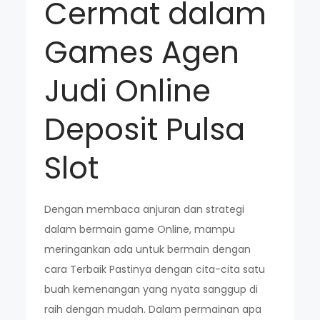
Cermat dalam
Games Agen
Judi Online
Deposit Pulsa
Slot
Dengan membaca anjuran dan strategi
dalam bermain game Online, mampu
meringankan ada untuk bermain dengan
cara Terbaik Pastinya dengan cita-cita satu
buah kemenangan yang nyata sanggup di
raih dengan mudah. Dalam permainan apa