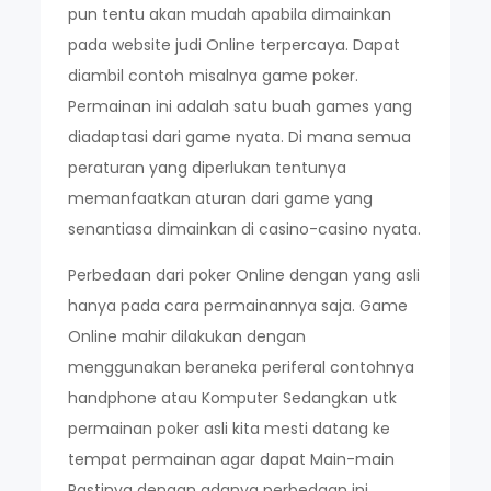
pun tentu akan mudah apabila dimainkan
pada website judi Online terpercaya. Dapat
diambil contoh misalnya game poker.
Permainan ini adalah satu buah games yang
diadaptasi dari game nyata. Di mana semua
peraturan yang diperlukan tentunya
memanfaatkan aturan dari game yang
senantiasa dimainkan di casino-casino nyata.
Perbedaan dari poker Online dengan yang asli
hanya pada cara permainannya saja. Game
Online mahir dilakukan dengan
menggunakan beraneka periferal contohnya
handphone atau Komputer Sedangkan utk
permainan poker asli kita mesti datang ke
tempat permainan agar dapat Main-main
Pastinya dengan adanya perbedaan ini