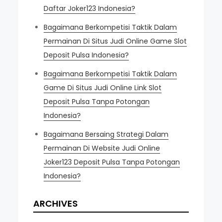
Daftar Joker123 Indonesia?
Bagaimana Berkompetisi Taktik Dalam
Permainan Di Situs Judi Online Game Slot
Deposit Pulsa Indonesia?
Bagaimana Berkompetisi Taktik Dalam
Game Di Situs Judi Online Link Slot
Deposit Pulsa Tanpa Potongan
Indonesia?
Bagaimana Bersaing Strategi Dalam
Permainan Di Website Judi Online
Joker123 Deposit Pulsa Tanpa Potongan
Indonesia?
ARCHIVES