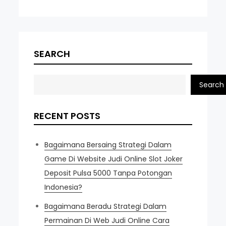
SEARCH
Search
RECENT POSTS
Bagaimana Bersaing Strategi Dalam
Game Di Website Judi Online Slot Joker
Deposit Pulsa 5000 Tanpa Potongan
Indonesia?
Bagaimana Beradu Strategi Dalam
Permainan Di Web Judi Online Cara