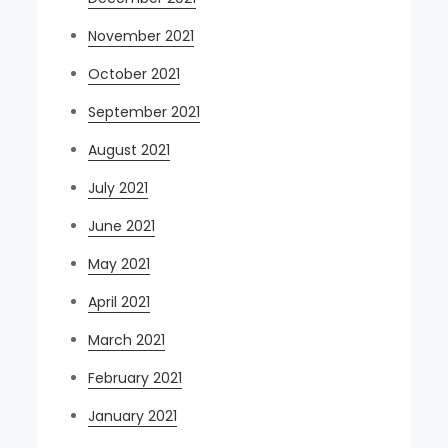
November 2021
October 2021
September 2021
August 2021
July 2021
June 2021
May 2021
April 2021
March 2021
February 2021
January 2021