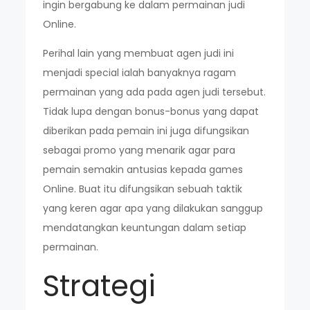
ingin bergabung ke dalam permainan judi
Online.
Perihal lain yang membuat agen judi ini
menjadi special ialah banyaknya ragam
permainan yang ada pada agen judi tersebut.
Tidak lupa dengan bonus-bonus yang dapat
diberikan pada pemain ini juga difungsikan
sebagai promo yang menarik agar para
pemain semakin antusias kepada games
Online. Buat itu difungsikan sebuah taktik
yang keren agar apa yang dilakukan sanggup
mendatangkan keuntungan dalam setiap
permainan.
Strategi