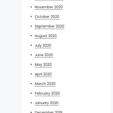
November 2020
October 2020
September 2020
August 2020
July 2020
June 2020
May 2020
April 2020
March 2020
February 2020
January 2020
December 2019