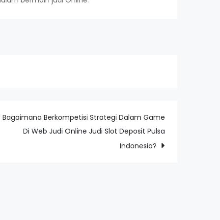
alam bermain judi Online.
Bagaimana Berkompetisi Strategi Dalam Game
Di Web Judi Online Judi Slot Deposit Pulsa
Indonesia?