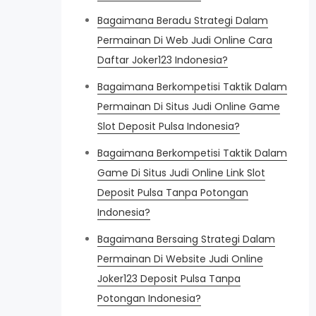
Bagaimana Beradu Strategi Dalam
Permainan Di Web Judi Online Cara
Daftar Joker123 Indonesia?
Bagaimana Berkompetisi Taktik Dalam
Permainan Di Situs Judi Online Game
Slot Deposit Pulsa Indonesia?
Bagaimana Berkompetisi Taktik Dalam
Game Di Situs Judi Online Link Slot
Deposit Pulsa Tanpa Potongan
Indonesia?
Bagaimana Bersaing Strategi Dalam
Permainan Di Website Judi Online
Joker123 Deposit Pulsa Tanpa
Potongan Indonesia?