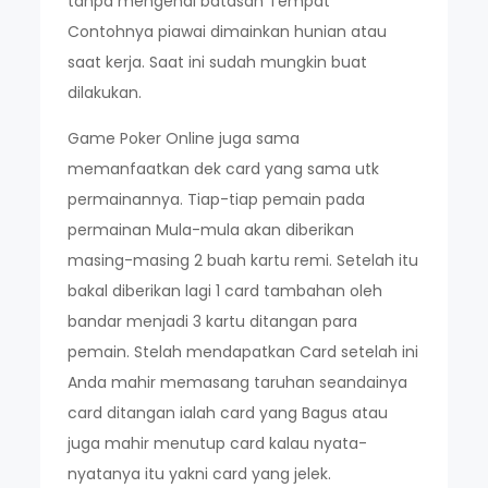
tanpa mengenal batasan Tempat
Contohnya piawai dimainkan hunian atau
saat kerja. Saat ini sudah mungkin buat
dilakukan.
Game Poker Online juga sama
memanfaatkan dek card yang sama utk
permainannya. Tiap-tiap pemain pada
permainan Mula-mula akan diberikan
masing-masing 2 buah kartu remi. Setelah itu
bakal diberikan lagi 1 card tambahan oleh
bandar menjadi 3 kartu ditangan para
pemain. Stelah mendapatkan Card setelah ini
Anda mahir memasang taruhan seandainya
card ditangan ialah card yang Bagus atau
juga mahir menutup card kalau nyata-
nyatanya itu yakni card yang jelek.