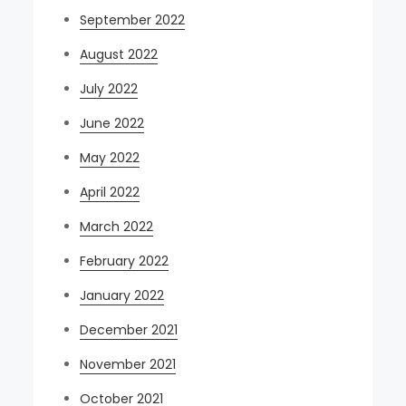
September 2022
August 2022
July 2022
June 2022
May 2022
April 2022
March 2022
February 2022
January 2022
December 2021
November 2021
October 2021