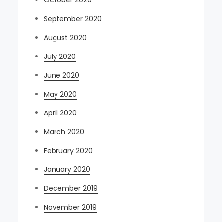
October 2020
September 2020
August 2020
July 2020
June 2020
May 2020
April 2020
March 2020
February 2020
January 2020
December 2019
November 2019