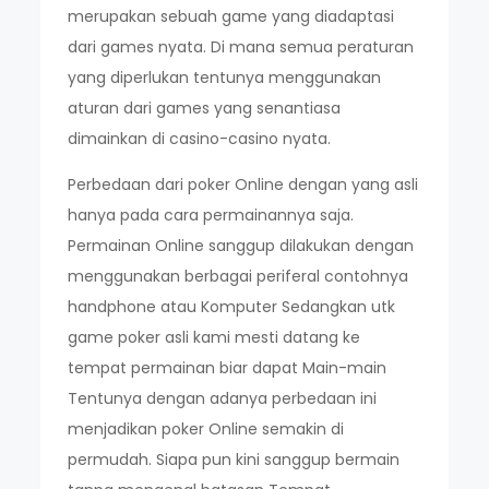
merupakan sebuah game yang diadaptasi
dari games nyata. Di mana semua peraturan
yang diperlukan tentunya menggunakan
aturan dari games yang senantiasa
dimainkan di casino-casino nyata.
Perbedaan dari poker Online dengan yang asli
hanya pada cara permainannya saja.
Permainan Online sanggup dilakukan dengan
menggunakan berbagai periferal contohnya
handphone atau Komputer Sedangkan utk
game poker asli kami mesti datang ke
tempat permainan biar dapat Main-main
Tentunya dengan adanya perbedaan ini
menjadikan poker Online semakin di
permudah. Siapa pun kini sanggup bermain