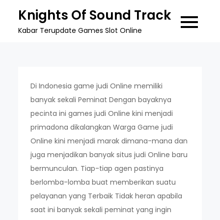
Skip
Knights Of Sound Track
to
Kabar Terupdate Games Slot Online
content
Di Indonesia game judi Online memiliki
banyak sekali Peminat Dengan bayaknya
pecinta ini games judi Online kini menjadi
primadona dikalangkan Warga Game judi
Online kini menjadi marak dimana-mana dan
juga menjadikan banyak situs judi Online baru
bermunculan. Tiap-tiap agen pastinya
berlomba-lomba buat memberikan suatu
pelayanan yang Terbaik Tidak heran apabila
saat ini banyak sekali peminat yang ingin