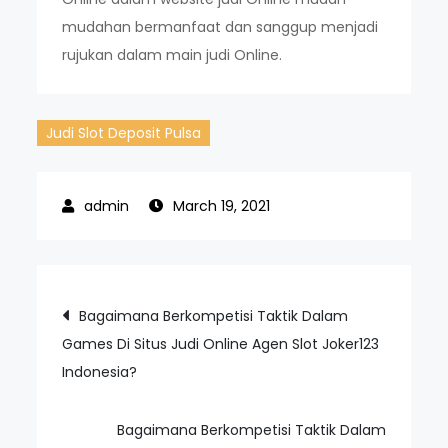
mudahan bermanfaat dan sanggup menjadi
rujukan dalam main judi Online.
Judi Slot Deposit Pulsa
March 19, 2021
Post
Bagaimana Berkompetisi Taktik Dalam
Games Di Situs Judi Online Agen Slot Joker123
navigation
Indonesia?
Bagaimana Berkompetisi Taktik Dalam