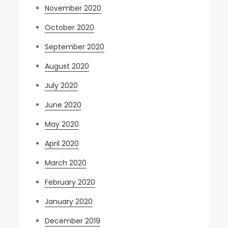
November 2020
October 2020
September 2020
August 2020
July 2020
June 2020
May 2020
April 2020
March 2020
February 2020
January 2020
December 2019