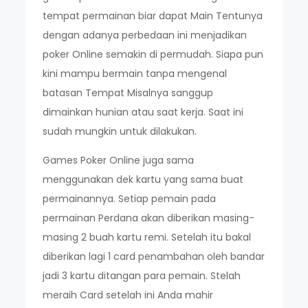
tempat permainan biar dapat Main Tentunya
dengan adanya perbedaan ini menjadikan
poker Online semakin di permudah. Siapa pun
kini mampu bermain tanpa mengenal
batasan Tempat Misalnya sanggup
dimainkan hunian atau saat kerja. Saat ini
sudah mungkin untuk dilakukan.
Games Poker Online juga sama
menggunakan dek kartu yang sama buat
permainannya. Setiap pemain pada
permainan Perdana akan diberikan masing-
masing 2 buah kartu remi. Setelah itu bakal
diberikan lagi 1 card penambahan oleh bandar
jadi 3 kartu ditangan para pemain. Stelah
meraih Card setelah ini Anda mahir