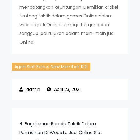
mendatangkan keuntungan. Demikian artikel
tentang taktik dalam games Online dalam
website judi Online semoga berguna dan
sanggup jadi rujukan dalam main-main judi
Online.
Agen Slot Bonus New Member 100
April 23, 2021
Post
Bagaimana Beradu Taktik Dalam
Permainan Di Website Judi Online Slot
navigation