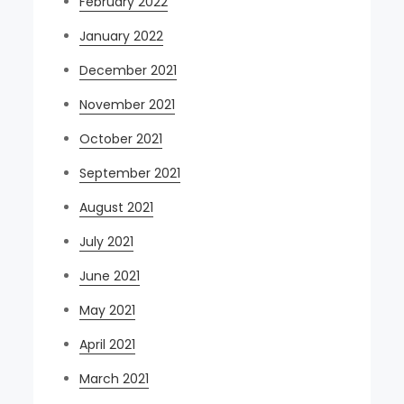
February 2022
January 2022
December 2021
November 2021
October 2021
September 2021
August 2021
July 2021
June 2021
May 2021
April 2021
March 2021