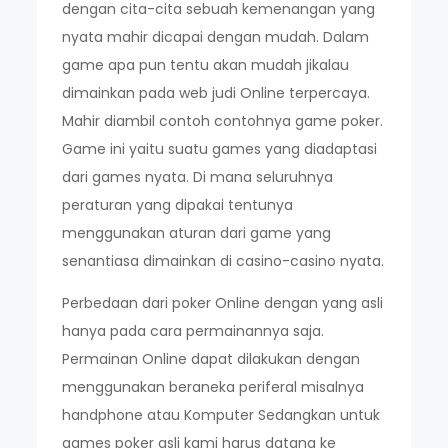
dengan cita-cita sebuah kemenangan yang
nyata mahir dicapai dengan mudah. Dalam
game apa pun tentu akan mudah jikalau
dimainkan pada web judi Online terpercaya.
Mahir diambil contoh contohnya game poker.
Game ini yaitu suatu games yang diadaptasi
dari games nyata. Di mana seluruhnya
peraturan yang dipakai tentunya
menggunakan aturan dari game yang
senantiasa dimainkan di casino-casino nyata.
Perbedaan dari poker Online dengan yang asli
hanya pada cara permainannya saja.
Permainan Online dapat dilakukan dengan
menggunakan beraneka periferal misalnya
handphone atau Komputer Sedangkan untuk
games poker asli kami harus datang ke