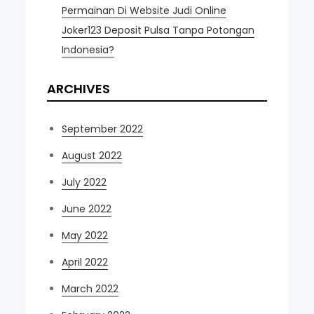
Permainan Di Website Judi Online
Joker123 Deposit Pulsa Tanpa Potongan
Indonesia?
ARCHIVES
September 2022
August 2022
July 2022
June 2022
May 2022
April 2022
March 2022