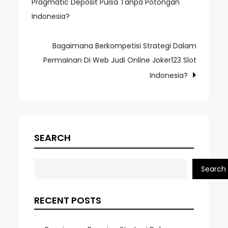
Pragmatic Deposit Pulsa Tanpa Potongan
Indonesia?
Bagaimana Berkompetisi Strategi Dalam
Permainan Di Web Judi Online Joker123 Slot
Indonesia?
SEARCH
Search
RECENT POSTS