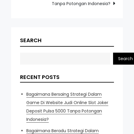
Tanpa Potongan Indonesia?
SEARCH
Search
RECENT POSTS
Bagaimana Bersaing Strategi Dalam
Game Di Website Judi Online Slot Joker
Deposit Pulsa 5000 Tanpa Potongan
Indonesia?
Bagaimana Beradu Strategi Dalam