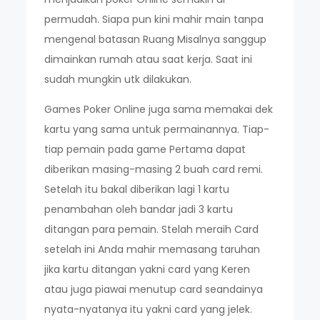
permudah. Siapa pun kini mahir main tanpa
mengenal batasan Ruang Misalnya sanggup
dimainkan rumah atau saat kerja. Saat ini
sudah mungkin utk dilakukan.
Games Poker Online juga sama memakai dek
kartu yang sama untuk permainannya. Tiap-
tiap pemain pada game Pertama dapat
diberikan masing-masing 2 buah card remi.
Setelah itu bakal diberikan lagi 1 kartu
penambahan oleh bandar jadi 3 kartu
ditangan para pemain. Stelah meraih Card
setelah ini Anda mahir memasang taruhan
jika kartu ditangan yakni card yang Keren
atau juga piawai menutup card seandainya
nyata-nyatanya itu yakni card yang jelek.