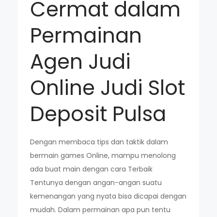
Cermat dalam
Permainan
Agen Judi
Online Judi Slot
Deposit Pulsa
Dengan membaca tips dan taktik dalam
bermain games Online, mampu menolong
ada buat main dengan cara Terbaik
Tentunya dengan angan-angan suatu
kemenangan yang nyata bisa dicapai dengan
mudah. Dalam permainan apa pun tentu