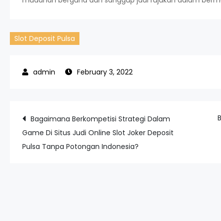
mudahan berguna dan sanggup jadi rujukan dalam bermai
Slot Deposit Pulsa
February 3, 2022
Post
Bagaimana Berkompetisi Strategi Dalam
Game Di Situs Judi Online Slot Joker Deposit
navigation
Pulsa Tanpa Potongan Indonesia?