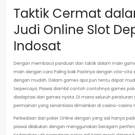
Taktik Cermat da
Judi Online Slot De
Indosat
Dengan membaca panduan dan taktik dalam main games
main dengan cara Paling baik Pastinya dengan cita-cita
dengan mudah. Dalam games apa pun tentu dapat mudah 
terpercaya. Piawai diambil contoh contohnya games pok
diadaptasi dari games nyata. Di mana seluruh peraturan
permainan yang senantiasa dimainkan di casino-casino 
Perbedaan dari poker Online dengan yang asli hanya pad
piawai dilakukan dengan menggunakan beragam perifer