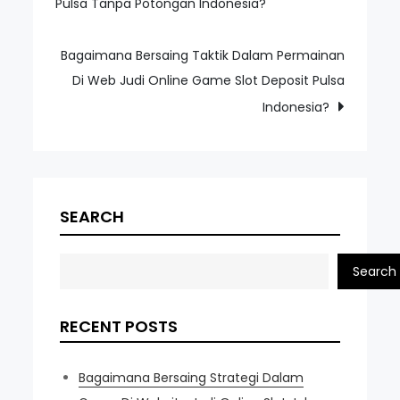
Pulsa Tanpa Potongan Indonesia?
Bagaimana Bersaing Taktik Dalam Permainan
Di Web Judi Online Game Slot Deposit Pulsa
Indonesia?
SEARCH
Search
RECENT POSTS
Bagaimana Bersaing Strategi Dalam