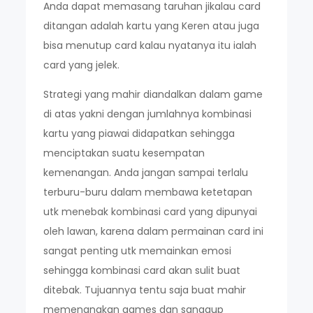
Anda dapat memasang taruhan jikalau card
ditangan adalah kartu yang Keren atau juga
bisa menutup card kalau nyatanya itu ialah
card yang jelek.
Strategi yang mahir diandalkan dalam game
di atas yakni dengan jumlahnya kombinasi
kartu yang piawai didapatkan sehingga
menciptakan suatu kesempatan
kemenangan. Anda jangan sampai terlalu
terburu-buru dalam membawa ketetapan
utk menebak kombinasi card yang dipunyai
oleh lawan, karena dalam permainan card ini
sangat penting utk memainkan emosi
sehingga kombinasi card akan sulit buat
ditebak. Tujuannya tentu saja buat mahir
memenangkan games dan sanggup