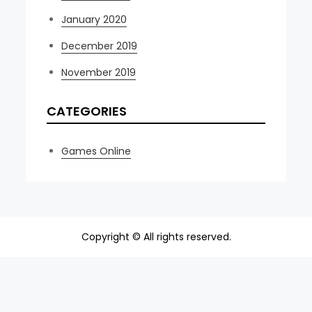
January 2020
December 2019
November 2019
CATEGORIES
Games Online
Copyright © All rights reserved.