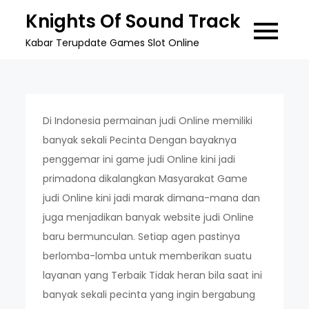
Skip
Knights Of Sound Track
to
Kabar Terupdate Games Slot Online
content
Di Indonesia permainan judi Online memiliki
banyak sekali Pecinta Dengan bayaknya
penggemar ini game judi Online kini jadi
primadona dikalangkan Masyarakat Game
judi Online kini jadi marak dimana-mana dan
juga menjadikan banyak website judi Online
baru bermunculan. Setiap agen pastinya
berlomba-lomba untuk memberikan suatu
layanan yang Terbaik Tidak heran bila saat ini
banyak sekali pecinta yang ingin bergabung