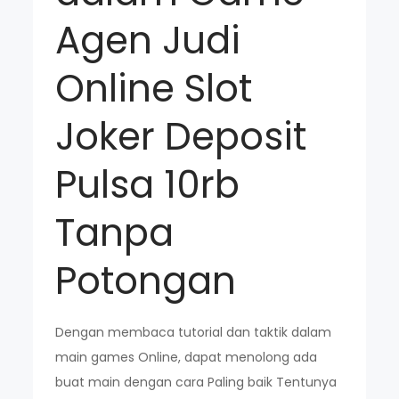
Agen Judi
Online Slot
Joker Deposit
Pulsa 10rb
Tanpa
Potongan
Dengan membaca tutorial dan taktik dalam
main games Online, dapat menolong ada
buat main dengan cara Paling baik Tentunya