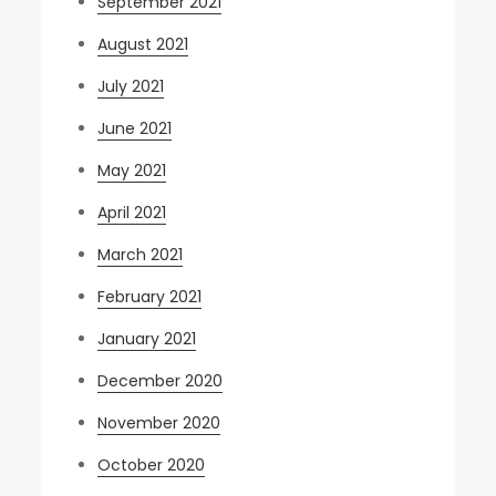
September 2021
August 2021
July 2021
June 2021
May 2021
April 2021
March 2021
February 2021
January 2021
December 2020
November 2020
October 2020