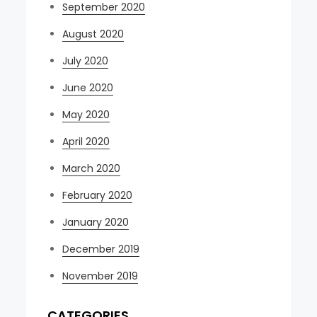
September 2020
August 2020
July 2020
June 2020
May 2020
April 2020
March 2020
February 2020
January 2020
December 2019
November 2019
CATEGORIES