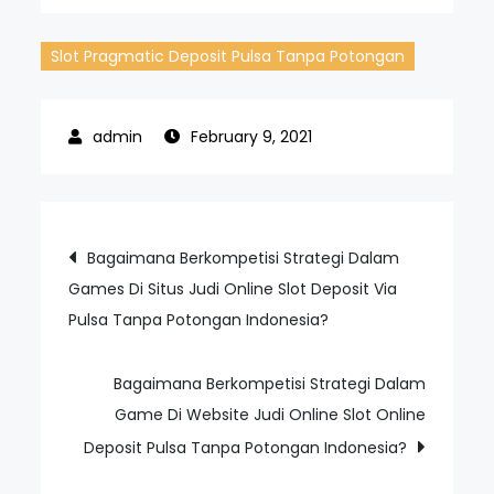
Slot Pragmatic Deposit Pulsa Tanpa Potongan
February 9, 2021
Post
Bagaimana Berkompetisi Strategi Dalam
Games Di Situs Judi Online Slot Deposit Via
navigation
Pulsa Tanpa Potongan Indonesia?
Bagaimana Berkompetisi Strategi Dalam
Game Di Website Judi Online Slot Online
Deposit Pulsa Tanpa Potongan Indonesia?