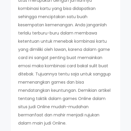
atas merupakan dengan jumlahnya
kombinasi kartu yang bisa didapatkan
sehingga menciptakan satu buah
kesempatan kemenangan. Anda janganlah
terlalu terburu-buru dalam membawa
ketentuan untuk menebak kombinasi kartu
yang dimiliki oleh lawan, karena dalam game
card ini sangat penting buat memainkan
emosi maka kombinasi card bakal sulit buat
ditebak. Tujuannya tentu saja untuk sanggup
memenangkan games dan bisa
mendatangkan keuntungan. Demikian artikel
tentang taktik dalam games Online dalam
situs judi Online mudah-mudahan
bermanfaat dan mahir menjadi rujukan
dalam main judi Online.