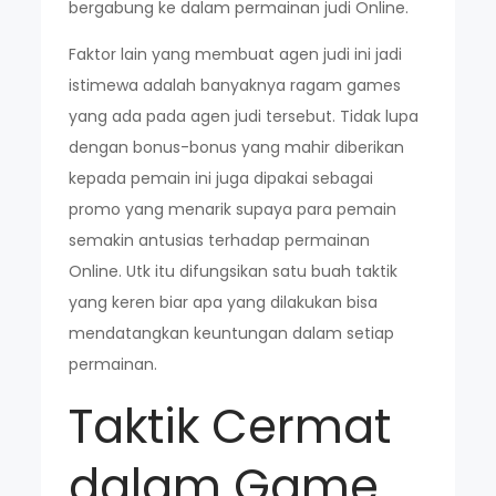
bergabung ke dalam permainan judi Online.
Faktor lain yang membuat agen judi ini jadi
istimewa adalah banyaknya ragam games
yang ada pada agen judi tersebut. Tidak lupa
dengan bonus-bonus yang mahir diberikan
kepada pemain ini juga dipakai sebagai
promo yang menarik supaya para pemain
semakin antusias terhadap permainan
Online. Utk itu difungsikan satu buah taktik
yang keren biar apa yang dilakukan bisa
mendatangkan keuntungan dalam setiap
permainan.
Taktik Cermat
dalam Game