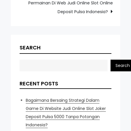
Permainan Di Web Judi Online Slot Online
Deposit Pulsa Indonesia?
SEARCH
Search
RECENT POSTS
Bagaimana Bersaing Strategi Dalam
Game Di Website Judi Online Slot Joker
Deposit Pulsa 5000 Tanpa Potongan
Indonesia?