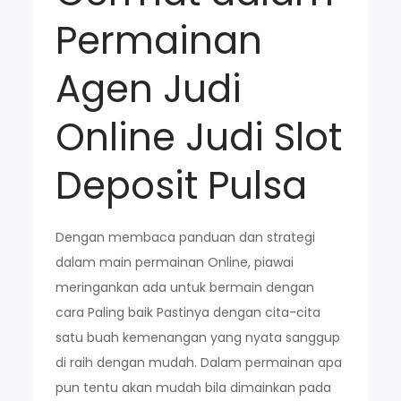
Permainan
Agen Judi
Online Judi Slot
Deposit Pulsa
Dengan membaca panduan dan strategi
dalam main permainan Online, piawai
meringankan ada untuk bermain dengan
cara Paling baik Pastinya dengan cita-cita
satu buah kemenangan yang nyata sanggup
di raih dengan mudah. Dalam permainan apa
pun tentu akan mudah bila dimainkan pada