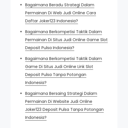
Bagaimana Beradu Strategi Dalam
Permainan Di Web Judi Online Cara
Daftar Joker123 Indonesia?
Bagaimana Berkompetisi Taktik Dalam
Permainan Di Situs Judi Online Game Slot
Deposit Pulsa Indonesia?
Bagaimana Berkompetisi Taktik Dalam
Game Di Situs Judi Online Link Slot
Deposit Pulsa Tanpa Potongan
Indonesia?
Bagaimana Bersaing Strategi Dalam
Permainan Di Website Judi Online
Joker123 Deposit Pulsa Tanpa Potongan
Indonesia?