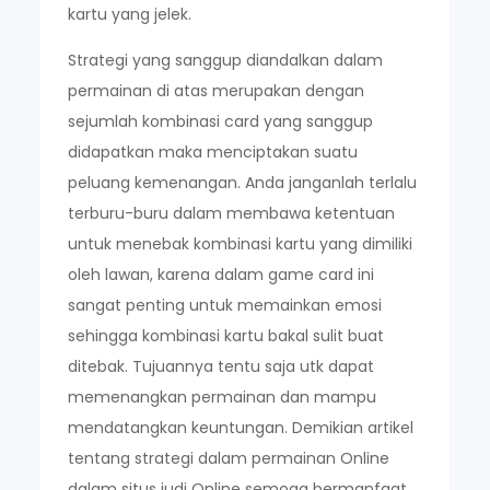
kartu yang jelek.
Strategi yang sanggup diandalkan dalam
permainan di atas merupakan dengan
sejumlah kombinasi card yang sanggup
didapatkan maka menciptakan suatu
peluang kemenangan. Anda janganlah terlalu
terburu-buru dalam membawa ketentuan
untuk menebak kombinasi kartu yang dimiliki
oleh lawan, karena dalam game card ini
sangat penting untuk memainkan emosi
sehingga kombinasi kartu bakal sulit buat
ditebak. Tujuannya tentu saja utk dapat
memenangkan permainan dan mampu
mendatangkan keuntungan. Demikian artikel
tentang strategi dalam permainan Online
dalam situs judi Online semoga bermanfaat