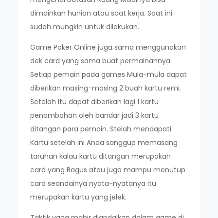
dimainkan hunian atau saat kerja. Saat ini
sudah mungkin untuk dilakukan.
Game Poker Online juga sama menggunakan
dek card yang sama buat permainannya.
Setiap pemain pada games Mula-mula dapat
diberikan masing-masing 2 buah kartu remi.
Setelah itu dapat diberikan lagi 1 kartu
penambahan oleh bandar jadi 3 kartu
ditangan para pemain. Stelah mendapati
Kartu setelah ini Anda sanggup memasang
taruhan kalau kartu ditangan merupakan
card yang Bagus atau juga mampu menutup
card seandainya nyata-nyatanya itu
merupakan kartu yang jelek.
Taktik yang mahir diandalkan dalam game di