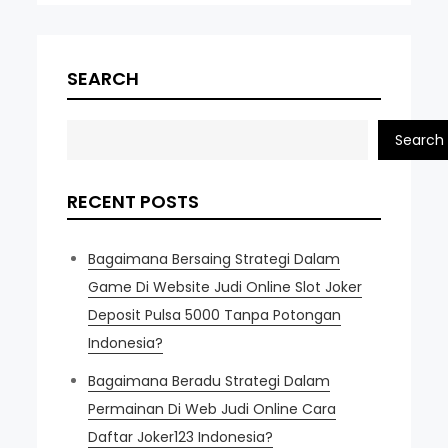
SEARCH
Search
RECENT POSTS
Bagaimana Bersaing Strategi Dalam
Game Di Website Judi Online Slot Joker
Deposit Pulsa 5000 Tanpa Potongan
Indonesia?
Bagaimana Beradu Strategi Dalam
Permainan Di Web Judi Online Cara
Daftar Joker123 Indonesia?