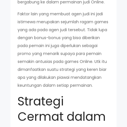
bergabung ke dalam permainan judi Online.
Faktor lain yang membuat agen judi ini jadi
istimewa merupakan sejumlah ragam games
yang ada pada agen judi tersebut. Tidak lupa
dengan bonus-bonus yang bisa diberikan
pada pemain ini juga diperlukan sebagai
promo yang menarik supaya para pemain
semakin antusias pada games Online. Utk itu
dimanfaatkan suatu strategi yang keren biar
apa yang dilakukan piawai mendatangkan
keuntungan dalam setiap permainan.
Strategi
Cermat dalam