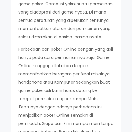
game poker. Game ini yakni suatu permainan
yang diadaptasi dari game nyata. Di mana
semua peraturan yang diperlukan tentunya
memanfaatkan aturan dari permainan yang
selalu dimainkan di casino-casino nyata.
Perbedaan dari poker Online dengan yang asli
hanya pada cara permainannya saja. Game
Online sanggup dilakukan dengan
memanfaatkan beragam periferal misalnya
handphone atau Komputer Sedangkan buat
game poker asli kami harus datang ke
tempat permainan agar mampu Main
Tentunya dengan adanya perbedaan ini
menjadikan poker Online semakin di
permudah. Siapa pun kini mampu main tanpa
mengenal batasan Ruang Misalnya bisa