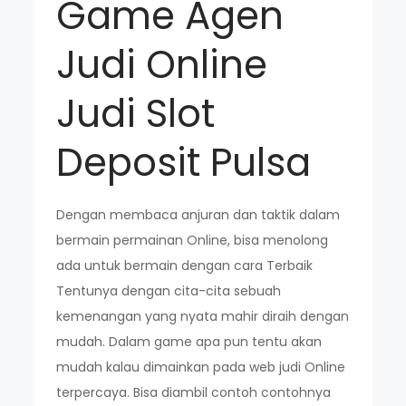
Game Agen
Judi Online
Judi Slot
Deposit Pulsa
Dengan membaca anjuran dan taktik dalam
bermain permainan Online, bisa menolong
ada untuk bermain dengan cara Terbaik
Tentunya dengan cita-cita sebuah
kemenangan yang nyata mahir diraih dengan
mudah. Dalam game apa pun tentu akan
mudah kalau dimainkan pada web judi Online
terpercaya. Bisa diambil contoh contohnya