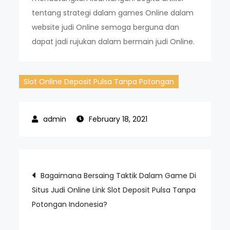
tentang strategi dalam games Online dalam
website judi Online semoga berguna dan
dapat jadi rujukan dalam bermain judi Online.
Slot Online Deposit Pulsa Tanpa Potongan
February 18, 2021
Post
Bagaimana Bersaing Taktik Dalam Game Di
Situs Judi Online Link Slot Deposit Pulsa Tanpa
navigation
Potongan Indonesia?