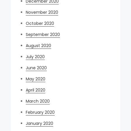
December 2020
November 2020
October 2020
September 2020
August 2020
July 2020
June 2020
May 2020
April 2020
March 2020
February 2020
January 2020