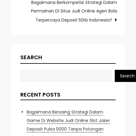
Bagaimana Berkompetisi Strategi Dalam
Permainan Di Situs Judi Online Agen Bola
Terpercaya Deposit 50rb Indonesia?
SEARCH
Search
RECENT POSTS
Bagaimana Bersaing Strategi Dalam
Game Di Website Judi Online Slot Joker
Deposit Pulsa 5000 Tanpa Potongan