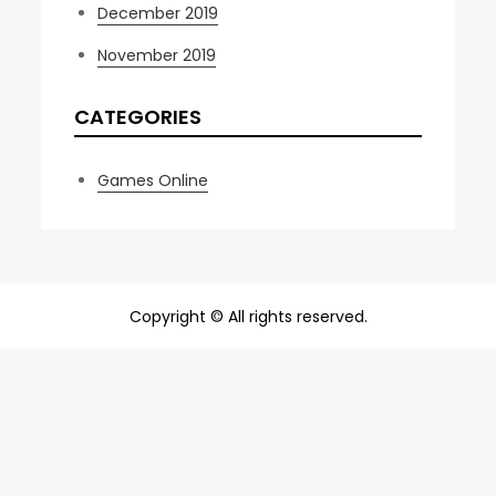
December 2019
November 2019
CATEGORIES
Games Online
Copyright © All rights reserved.