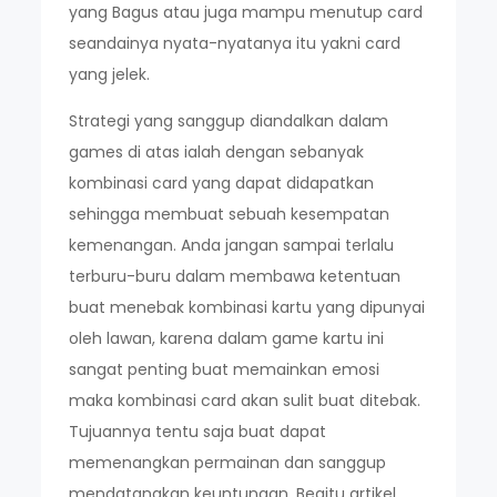
yang Bagus atau juga mampu menutup card
seandainya nyata-nyatanya itu yakni card
yang jelek.
Strategi yang sanggup diandalkan dalam
games di atas ialah dengan sebanyak
kombinasi card yang dapat didapatkan
sehingga membuat sebuah kesempatan
kemenangan. Anda jangan sampai terlalu
terburu-buru dalam membawa ketentuan
buat menebak kombinasi kartu yang dipunyai
oleh lawan, karena dalam game kartu ini
sangat penting buat memainkan emosi
maka kombinasi card akan sulit buat ditebak.
Tujuannya tentu saja buat dapat
memenangkan permainan dan sanggup
mendatangkan keuntungan. Begitu artikel