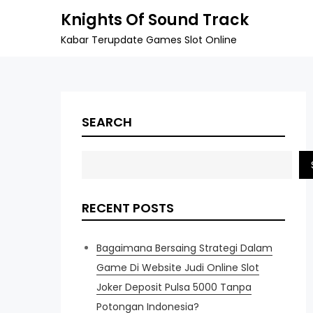
Skip
Knights Of Sound Track
to
Kabar Terupdate Games Slot Online
content
SEARCH
RECENT POSTS
Bagaimana Bersaing Strategi Dalam
Game Di Website Judi Online Slot
Joker Deposit Pulsa 5000 Tanpa
Potongan Indonesia?