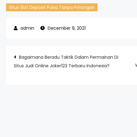
Situs Slot Deposit Pulsa Tanpa Potongan
December 9, 2021
Post
Bagaimana Beradu Taktik Dalam Permainan Di
Situs Judi Online Joker123 Terbaru Indonesia?
navigation