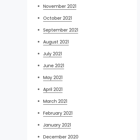
November 2021
October 2021
September 2021
August 2021
July 2021
June 2021
May 2021
April 2021
March 2021
February 2021
January 2021
December 2020