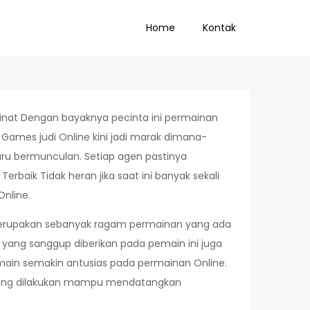
Home
Kontak
minat Dengan bayaknya pecinta ini permainan
 Games judi Online kini jadi marak dimana-
aru bermunculan. Setiap agen pastinya
baik Tidak heran jika saat ini banyak sekali
nline.
 merupakan sebanyak ragam permainan yang ada
 yang sanggup diberikan pada pemain ini juga
ain semakin antusias pada permainan Online.
a yang dilakukan mampu mendatangkan