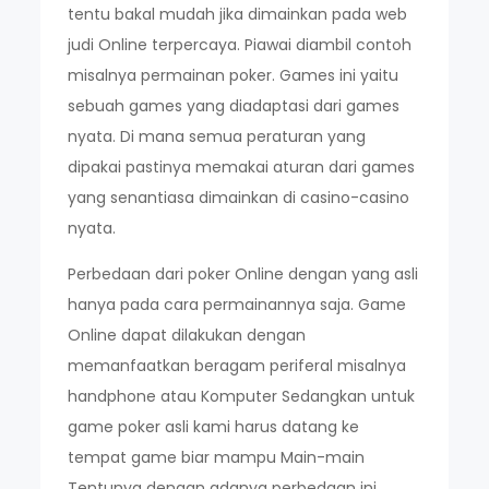
tentu bakal mudah jika dimainkan pada web
judi Online terpercaya. Piawai diambil contoh
misalnya permainan poker. Games ini yaitu
sebuah games yang diadaptasi dari games
nyata. Di mana semua peraturan yang
dipakai pastinya memakai aturan dari games
yang senantiasa dimainkan di casino-casino
nyata.
Perbedaan dari poker Online dengan yang asli
hanya pada cara permainannya saja. Game
Online dapat dilakukan dengan
memanfaatkan beragam periferal misalnya
handphone atau Komputer Sedangkan untuk
game poker asli kami harus datang ke
tempat game biar mampu Main-main
Tentunya dengan adanya perbedaan ini