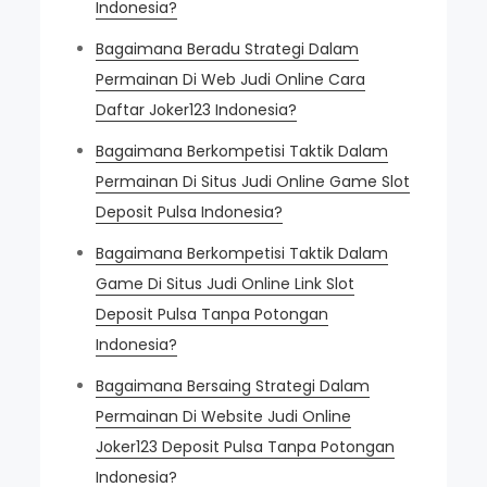
Indonesia?
Bagaimana Beradu Strategi Dalam
Permainan Di Web Judi Online Cara
Daftar Joker123 Indonesia?
Bagaimana Berkompetisi Taktik Dalam
Permainan Di Situs Judi Online Game Slot
Deposit Pulsa Indonesia?
Bagaimana Berkompetisi Taktik Dalam
Game Di Situs Judi Online Link Slot
Deposit Pulsa Tanpa Potongan
Indonesia?
Bagaimana Bersaing Strategi Dalam
Permainan Di Website Judi Online
Joker123 Deposit Pulsa Tanpa Potongan
Indonesia?