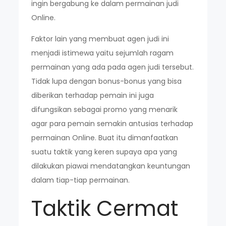
ingin bergabung ke dalam permainan judi
Online.
Faktor lain yang membuat agen judi ini
menjadi istimewa yaitu sejumlah ragam
permainan yang ada pada agen judi tersebut.
Tidak lupa dengan bonus-bonus yang bisa
diberikan terhadap pemain ini juga
difungsikan sebagai promo yang menarik
agar para pemain semakin antusias terhadap
permainan Online. Buat itu dimanfaatkan
suatu taktik yang keren supaya apa yang
dilakukan piawai mendatangkan keuntungan
dalam tiap-tiap permainan.
Taktik Cermat