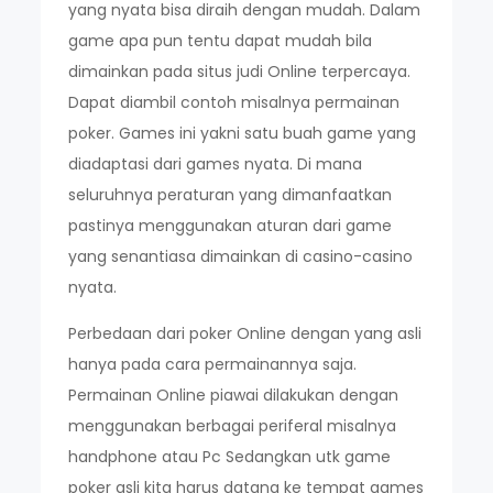
yang nyata bisa diraih dengan mudah. Dalam
game apa pun tentu dapat mudah bila
dimainkan pada situs judi Online terpercaya.
Dapat diambil contoh misalnya permainan
poker. Games ini yakni satu buah game yang
diadaptasi dari games nyata. Di mana
seluruhnya peraturan yang dimanfaatkan
pastinya menggunakan aturan dari game
yang senantiasa dimainkan di casino-casino
nyata.
Perbedaan dari poker Online dengan yang asli
hanya pada cara permainannya saja.
Permainan Online piawai dilakukan dengan
menggunakan berbagai periferal misalnya
handphone atau Pc Sedangkan utk game
poker asli kita harus datang ke tempat games