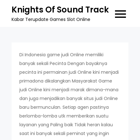
Skip
Knights Of Sound Track
to
Kabar Terupdate Games Slot Online
content
Di Indonesia game judi Online memiliki
banyak sekali Pecinta Dengan bayaknya
pecinta ini permainan judi Online kini menjadi
primadona dikalangkan Masyarakat Game
judi Online kini menjadi marak dimana-mana
dan juga menjadikan banyak situs judi Online
baru bermunculan. Setiap agen pastinya
berlomba-lomba utk memberikan suatu
layanan yang Paling baik Tidak heran kalau
saat ini banyak sekali peminat yang ingin