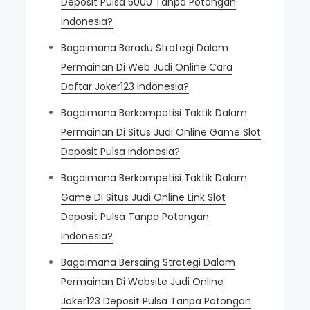
Deposit Pulsa 5000 Tanpa Potongan
Indonesia?
Bagaimana Beradu Strategi Dalam
Permainan Di Web Judi Online Cara
Daftar Joker123 Indonesia?
Bagaimana Berkompetisi Taktik Dalam
Permainan Di Situs Judi Online Game Slot
Deposit Pulsa Indonesia?
Bagaimana Berkompetisi Taktik Dalam
Game Di Situs Judi Online Link Slot
Deposit Pulsa Tanpa Potongan
Indonesia?
Bagaimana Bersaing Strategi Dalam
Permainan Di Website Judi Online
Joker123 Deposit Pulsa Tanpa Potongan