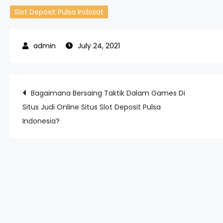
Slot Deposit Pulsa Indosat
July 24, 2021
Post
Bagaimana Bersaing Taktik Dalam Games Di
Situs Judi Online Situs Slot Deposit Pulsa
navigation
Indonesia?