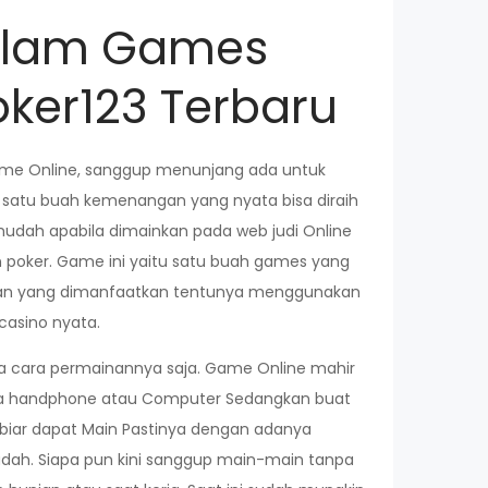
dalam Games
oker123 Terbaru
me Online, sanggup menunjang ada untuk
satu buah kemenangan yang nyata bisa diraih
dah apabila dimainkan pada web judi Online
 poker. Game ini yaitu satu buah games yang
uran yang dimanfaatkan tentunya menggunakan
casino nyata.
da cara permainannya saja. Game Online mahir
ya handphone atau Computer Sedangkan buat
 biar dapat Main Pastinya dengan adanya
udah. Siapa pun kini sanggup main-main tanpa