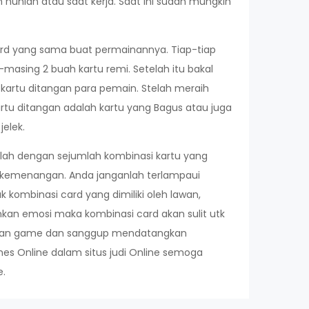
unian atau saat kerja. Saat ini sudah mungkin
rd yang sama buat permainannya. Tiap-tiap
asing 2 buah kartu remi. Setelah itu bakal
 kartu ditangan para pemain. Stelah meraih
rtu ditangan adalah kartu yang Bagus atau juga
jelek.
ialah dengan sejumlah kombinasi kartu yang
 kemenangan. Anda janganlah terlampaui
ombinasi card yang dimiliki oleh lawan,
kan emosi maka kombinasi card akan sulit utk
kan game dan sanggup mendatangkan
mes Online dalam situs judi Online semoga
e.