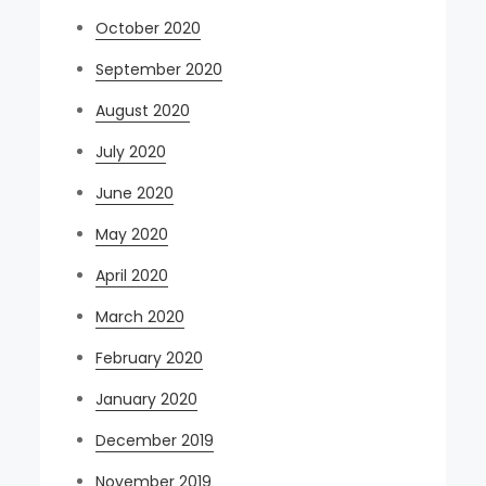
October 2020
September 2020
August 2020
July 2020
June 2020
May 2020
April 2020
March 2020
February 2020
January 2020
December 2019
November 2019