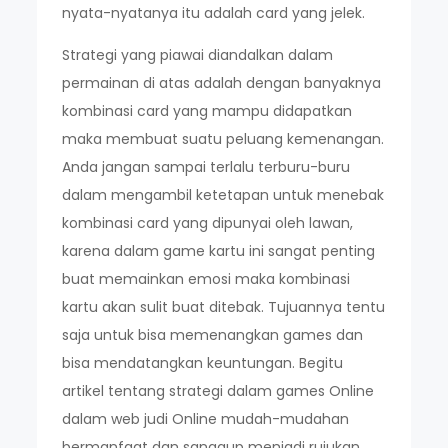
nyata-nyatanya itu adalah card yang jelek.
Strategi yang piawai diandalkan dalam
permainan di atas adalah dengan banyaknya
kombinasi card yang mampu didapatkan
maka membuat suatu peluang kemenangan.
Anda jangan sampai terlalu terburu-buru
dalam mengambil ketetapan untuk menebak
kombinasi card yang dipunyai oleh lawan,
karena dalam game kartu ini sangat penting
buat memainkan emosi maka kombinasi
kartu akan sulit buat ditebak. Tujuannya tentu
saja untuk bisa memenangkan games dan
bisa mendatangkan keuntungan. Begitu
artikel tentang strategi dalam games Online
dalam web judi Online mudah-mudahan
bermanfaat dan sanggup menjadi rujukan