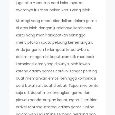
juga bisa menutup card kalau nyata-
nyatanya itu merupakan kartu yang jelek.
Strategi yang dapat diandalkan dalam game
di atas ialah dengan jumlahnya kombinasi
kartu yang mahir didapatkan sehingga
menciptakan suatu peluang kemenangan.
Anda janganlah terlampaui terburu-buru
dalam mengambil keputusan utk menebak
kombinasi card yang dipunyai oleh lawan,
karena dalam games card ini sangat penting
buat memainkan emosi sehingga kombinasi
card bakal sulit buat ditebak. Tujuannya tentu
saja utk dapat memenangkan game dan
piawai mendatangkan keuntungan. Demikian
artikel tentang strategi dalam game Online
dalam web judi Online semoga berguna dan