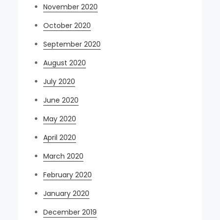
November 2020
October 2020
September 2020
August 2020
July 2020
June 2020
May 2020
April 2020
March 2020
February 2020
January 2020
December 2019