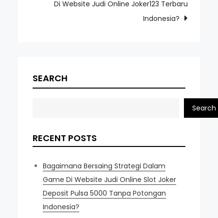
Di Website Judi Online Joker123 Terbaru
Indonesia?
SEARCH
Search
RECENT POSTS
Bagaimana Bersaing Strategi Dalam
Game Di Website Judi Online Slot Joker
Deposit Pulsa 5000 Tanpa Potongan
Indonesia?