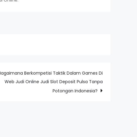
i Online.
Bagaimana Berkompetisi Taktik Dalam Games Di
Web Judi Online Judi Slot Deposit Pulsa Tanpa
Potongan Indonesia?