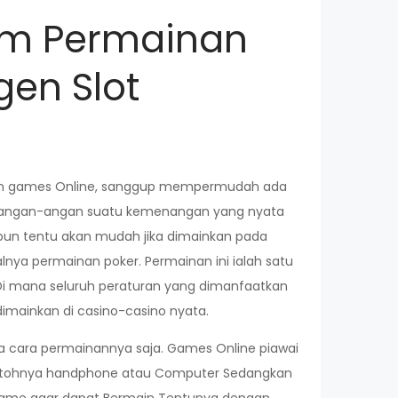
am Permainan
gen Slot
n games Online, sanggup mempermudah ada
an angan-angan suatu kemenangan yang nyata
un tentu akan mudah jika dimainkan pada
alnya permainan poker. Permainan ini ialah satu
Di mana seluruh peraturan yang dimanfaatkan
imainkan di casino-casino nyata.
da cara permainannya saja. Games Online piawai
ntohnya handphone atau Computer Sedangkan