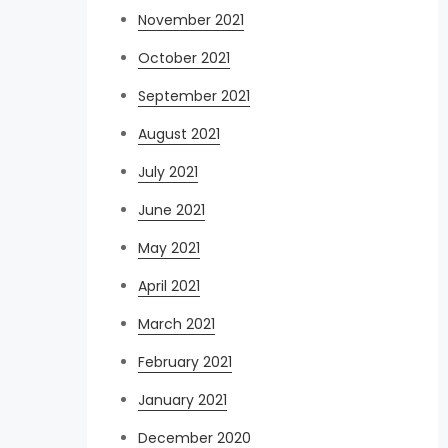
November 2021
October 2021
September 2021
August 2021
July 2021
June 2021
May 2021
April 2021
March 2021
February 2021
January 2021
December 2020