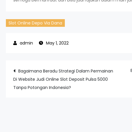
semoga bermanfaat dan bisa jadi rujukan dalam main jud
Slot Online Depo Via Dana
May 1, 2022
Post
Bagaimana Beradu Strategi Dalam Permainan
Di Website Judi Online Slot Deposit Pulsa 5000
navigation
Tanpa Potongan Indonesia?