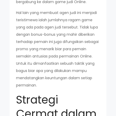
bergabung ke dalam game judi Online.
Hal lain yang membuat agen judi ini menjadi
teristimewa ialah jumlahnya ragam game
yang ada pada agen judi tersebut. Tidak lupa
dengan bonus-bonus yang mahir diberikan
terhadap pemain ini juga difungsikan sebagai
promo yang menarik biar para pemain
semakin antusias pada permainan Online.
Untuk itu dimanfaatkan sebuah taktik yang
bagus biar apa yang dilakukan mampu
mendatangkan keuntungan dalam setiap
permainan.
Strategi
Cermat dalam