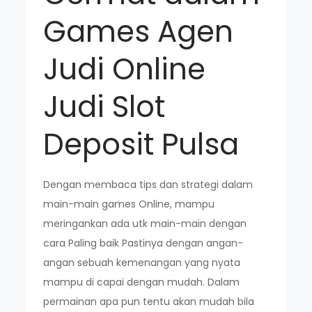
Games Agen
Judi Online
Judi Slot
Deposit Pulsa
Dengan membaca tips dan strategi dalam
main-main games Online, mampu
meringankan ada utk main-main dengan
cara Paling baik Pastinya dengan angan-
angan sebuah kemenangan yang nyata
mampu di capai dengan mudah. Dalam
permainan apa pun tentu akan mudah bila