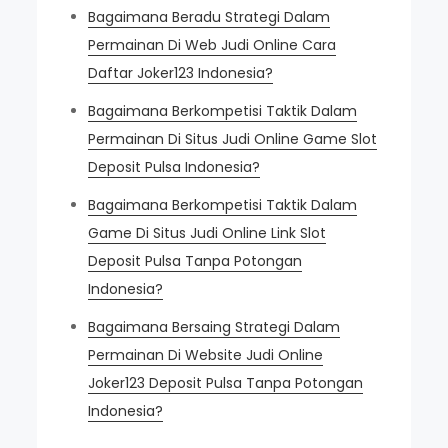
Bagaimana Beradu Strategi Dalam
Permainan Di Web Judi Online Cara
Daftar Joker123 Indonesia?
Bagaimana Berkompetisi Taktik Dalam
Permainan Di Situs Judi Online Game Slot
Deposit Pulsa Indonesia?
Bagaimana Berkompetisi Taktik Dalam
Game Di Situs Judi Online Link Slot
Deposit Pulsa Tanpa Potongan
Indonesia?
Bagaimana Bersaing Strategi Dalam
Permainan Di Website Judi Online
Joker123 Deposit Pulsa Tanpa Potongan
Indonesia?