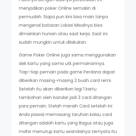
menjadikan poker Online semakin di
permudah. Siapa pun kini bisa main tanpa
mengenal batasan Lokasi Misalnya bisa
dimainkan hunian atau saat kerja. Saat ini
sudah mungkin untuk dilakukan.
Game Poker Online juga sama menggunakan
dek kartu yang sama utk permainannya.
Tiap-tiap pemain pada game Perdana dapat
diberikan masing-masing 2 buah card remi.
Setelah itu akan diberikan lagi 1 kartu
tambahan oleh bandar jadi 3 card ditangan
para pemain. Stelah meraih Card setelah ini
Anda piawai memasang taruhan kalau card
ditangan adalah kartu yang Bagus atau juga
mahir menutup kartu seandainya ternyata itu