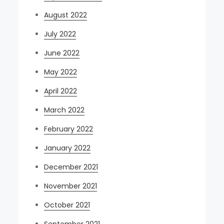
August 2022
July 2022
June 2022
May 2022
April 2022
March 2022
February 2022
January 2022
December 2021
November 2021
October 2021