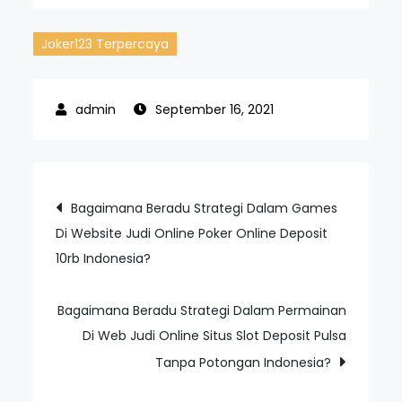
Joker123 Terpercaya
September 16, 2021
Post
Bagaimana Beradu Strategi Dalam Games
Di Website Judi Online Poker Online Deposit
navigation
10rb Indonesia?
Bagaimana Beradu Strategi Dalam Permainan
Di Web Judi Online Situs Slot Deposit Pulsa
Tanpa Potongan Indonesia?