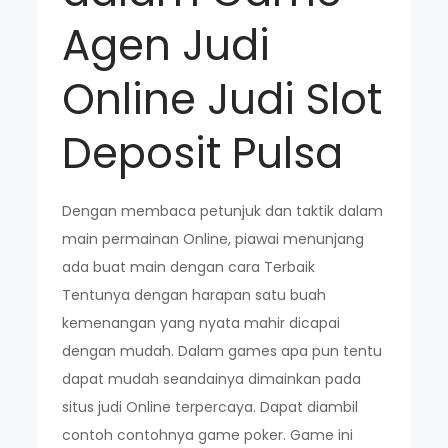
Agen Judi
Online Judi Slot
Deposit Pulsa
Dengan membaca petunjuk dan taktik dalam
main permainan Online, piawai menunjang
ada buat main dengan cara Terbaik
Tentunya dengan harapan satu buah
kemenangan yang nyata mahir dicapai
dengan mudah. Dalam games apa pun tentu
dapat mudah seandainya dimainkan pada
situs judi Online terpercaya. Dapat diambil
contoh contohnya game poker. Game ini