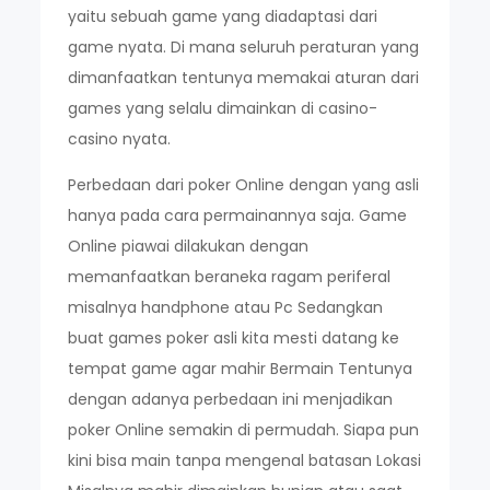
yaitu sebuah game yang diadaptasi dari
game nyata. Di mana seluruh peraturan yang
dimanfaatkan tentunya memakai aturan dari
games yang selalu dimainkan di casino-
casino nyata.
Perbedaan dari poker Online dengan yang asli
hanya pada cara permainannya saja. Game
Online piawai dilakukan dengan
memanfaatkan beraneka ragam periferal
misalnya handphone atau Pc Sedangkan
buat games poker asli kita mesti datang ke
tempat game agar mahir Bermain Tentunya
dengan adanya perbedaan ini menjadikan
poker Online semakin di permudah. Siapa pun
kini bisa main tanpa mengenal batasan Lokasi