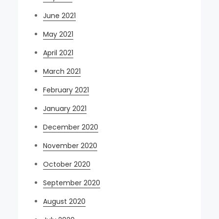
June 2021
May 2021
April 2021
March 2021
February 2021
January 2021
December 2020
November 2020
October 2020
September 2020
August 2020