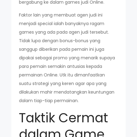
bergabung ke dalam games judi Online.
Faktor lain yang membuat agen judi ini
menjadi special ialah banyaknya ragam
games yang ada pada agen judi tersebut.
Tidak lupa dengan bonus-bonus yang
sanggup diberikan pada pemain ini juga
dipakai sebagai promo yang menarik supaya
para pemain semakin antusias kepada
permainan Online. Utk itu dimanfaatkan
suatu strategi yang keren agar apa yang
dilakukan mahir mendatangkan keuntungan
dalam tiap-tiap permainan.
Taktik Cermat
dalam Game