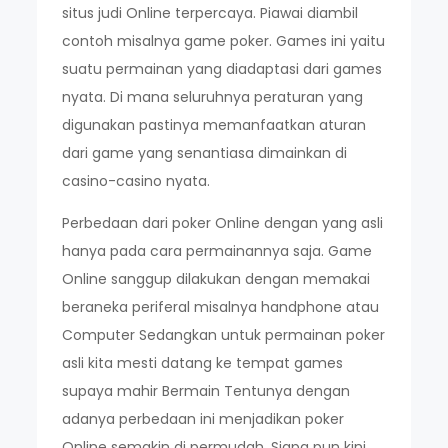
situs judi Online terpercaya. Piawai diambil
contoh misalnya game poker. Games ini yaitu
suatu permainan yang diadaptasi dari games
nyata. Di mana seluruhnya peraturan yang
digunakan pastinya memanfaatkan aturan
dari game yang senantiasa dimainkan di
casino-casino nyata.
Perbedaan dari poker Online dengan yang asli
hanya pada cara permainannya saja. Game
Online sanggup dilakukan dengan memakai
beraneka periferal misalnya handphone atau
Computer Sedangkan untuk permainan poker
asli kita mesti datang ke tempat games
supaya mahir Bermain Tentunya dengan
adanya perbedaan ini menjadikan poker
Online semakin di permudah. Siapa pun kini