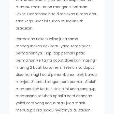
mampu main tanpa mengenal batasan
Lokasi Contohnya bisa dimainkan rumah atau
saat kerja. Saat ini sudah mungkin utk
dilakukan.
Permainan Poker Online juga sama
menggunakan dek kartu yang sama buat
permainannya. Tiap-tiap pemain pada
permainan Pertama dapat diberikan masing-
masing 2 buah kartu remi. Setelah itu dapat
diberikan lagi 1 card penambahan oleh bandar
menjadi 3 card ditangan para pemain. Stelah
memperoleh Kartu setelah ini Anda sanggup
memasang taruhan apabila card ditangan
yakni card yang Bagus atau juga mahir
menutup card jikalau nyatanya itu adalah