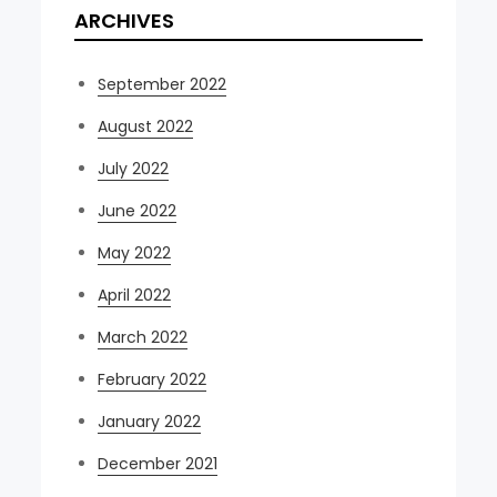
ARCHIVES
September 2022
August 2022
July 2022
June 2022
May 2022
April 2022
March 2022
February 2022
January 2022
December 2021