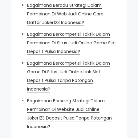
Bagaimana Beradu Strategi Dalam
Permainan Di Web Judi Online Cara
Daftar Joker123 Indonesia?
Bagaimana Berkompetisi Taktik Dalam
Permainan Di Situs Judi Online Game Slot
Deposit Pulsa Indonesia?
Bagaimana Berkompetisi Taktik Dalam
Game Di Situs Judi Online Link Slot
Deposit Pulsa Tanpa Potongan
Indonesia?
Bagaimana Bersaing Strategi Dalam
Permainan Di Website Judi Online
Joker123 Deposit Pulsa Tanpa Potongan
Indonesia?