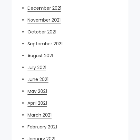
December 2021
November 2021
October 2021
September 2021
August 2021
July 2021
June 2021
May 2021
April 2021
March 2021
February 2021
January 2021