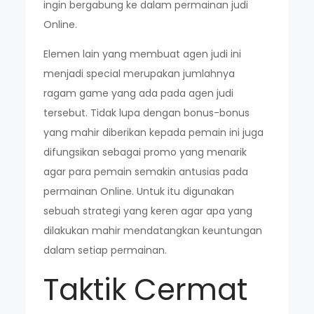
ingin bergabung ke dalam permainan judi
Online.
Elemen lain yang membuat agen judi ini
menjadi special merupakan jumlahnya
ragam game yang ada pada agen judi
tersebut. Tidak lupa dengan bonus-bonus
yang mahir diberikan kepada pemain ini juga
difungsikan sebagai promo yang menarik
agar para pemain semakin antusias pada
permainan Online. Untuk itu digunakan
sebuah strategi yang keren agar apa yang
dilakukan mahir mendatangkan keuntungan
dalam setiap permainan.
Taktik Cermat