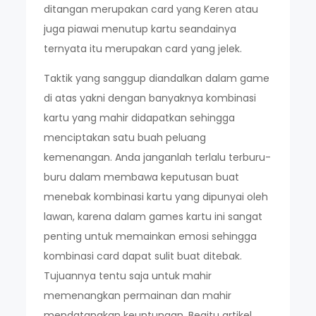
ditangan merupakan card yang Keren atau
juga piawai menutup kartu seandainya
ternyata itu merupakan card yang jelek.
Taktik yang sanggup diandalkan dalam game
di atas yakni dengan banyaknya kombinasi
kartu yang mahir didapatkan sehingga
menciptakan satu buah peluang
kemenangan. Anda janganlah terlalu terburu-
buru dalam membawa keputusan buat
menebak kombinasi kartu yang dipunyai oleh
lawan, karena dalam games kartu ini sangat
penting untuk memainkan emosi sehingga
kombinasi card dapat sulit buat ditebak.
Tujuannya tentu saja untuk mahir
memenangkan permainan dan mahir
mendatangkan keuntungan. Begitu artikel