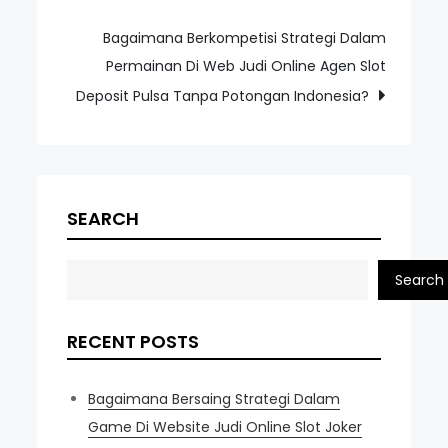
Bagaimana Berkompetisi Strategi Dalam
Permainan Di Web Judi Online Agen Slot
Deposit Pulsa Tanpa Potongan Indonesia?
SEARCH
Search
RECENT POSTS
Bagaimana Bersaing Strategi Dalam
Game Di Website Judi Online Slot Joker