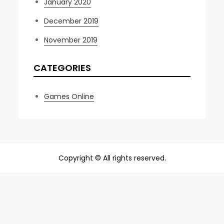
January 2020
December 2019
November 2019
CATEGORIES
Games Online
Copyright © All rights reserved.