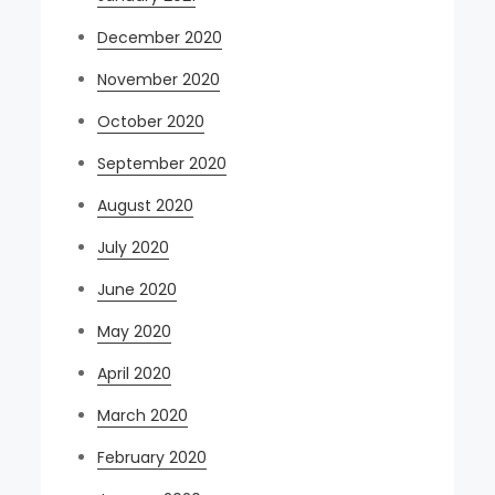
December 2020
November 2020
October 2020
September 2020
August 2020
July 2020
June 2020
May 2020
April 2020
March 2020
February 2020