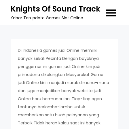
Skip
Knights Of Sound Track
to
Kabar Terupdate Games Slot Online
content
Di Indonesia games judi Online memiliki
banyak sekali Pecinta Dengan bayaknya
penggemar ini games judi Online kini jadi
primadona dikalangkan Masyarakat Game
judi Online kini menjadi marak dimana-mana
dan juga menjadikan banyak website judi
Online baru bermunculan. Tiap-tiap agen
tentunya berlomba-lomba untuk
memberikan satu buah pelayanan yang
Terbaik Tidak heran kalau saat ini banyak