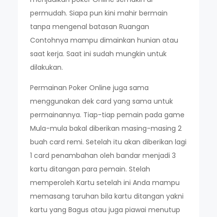
permudah. Siapa pun kini mahir bermain
tanpa mengenal batasan Ruangan
Contohnya mampu dimainkan hunian atau
saat kerja. Saat ini sudah mungkin untuk
dilakukan.
Permainan Poker Online juga sama
menggunakan dek card yang sama untuk
permainannya. Tiap-tiap pemain pada game
Mula-mula bakal diberikan masing-masing 2
buah card remi. Setelah itu akan diberikan lagi
1 card penambahan oleh bandar menjadi 3
kartu ditangan para pemain. Stelah
memperoleh Kartu setelah ini Anda mampu
memasang taruhan bila kartu ditangan yakni
kartu yang Bagus atau juga piawai menutup