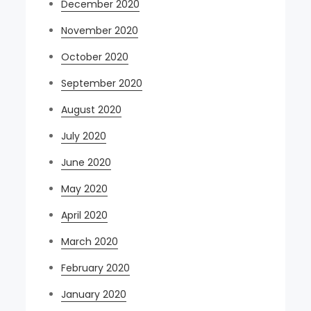
December 2020
November 2020
October 2020
September 2020
August 2020
July 2020
June 2020
May 2020
April 2020
March 2020
February 2020
January 2020