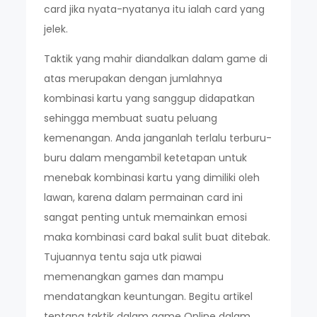
card jika nyata-nyatanya itu ialah card yang
jelek.
Taktik yang mahir diandalkan dalam game di
atas merupakan dengan jumlahnya
kombinasi kartu yang sanggup didapatkan
sehingga membuat suatu peluang
kemenangan. Anda janganlah terlalu terburu-
buru dalam mengambil ketetapan untuk
menebak kombinasi kartu yang dimiliki oleh
lawan, karena dalam permainan card ini
sangat penting untuk memainkan emosi
maka kombinasi card bakal sulit buat ditebak.
Tujuannya tentu saja utk piawai
memenangkan games dan mampu
mendatangkan keuntungan. Begitu artikel
tentang taktik dalam game Online dalam