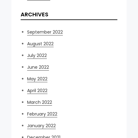
ARCHIVES
September 2022
August 2022
July 2022
June 2022
May 2022
April 2022
March 2022
February 2022
January 2022
December 2021