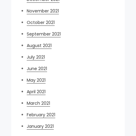
November 2021
October 2021
September 2021
August 2021
July 2021
June 2021
May 2021
April 2021
March 2021
February 2021
January 2021