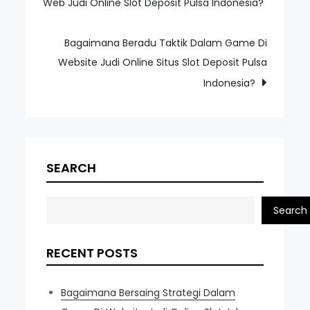
Web Judi Online Slot Deposit Pulsa Indonesia?
navigation
Bagaimana Beradu Taktik Dalam Game Di
Website Judi Online Situs Slot Deposit Pulsa
Indonesia?
SEARCH
Search
RECENT POSTS
Bagaimana Bersaing Strategi Dalam