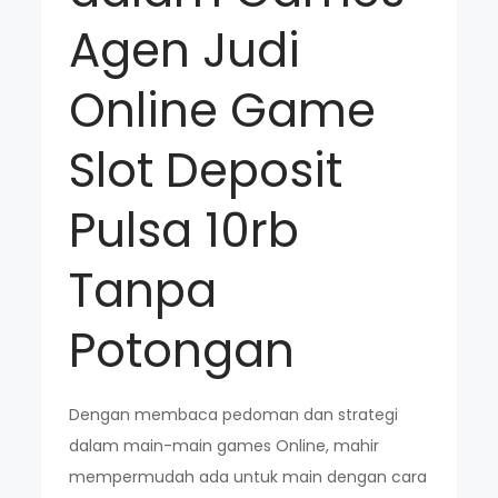
Agen Judi
Online Game
Slot Deposit
Pulsa 10rb
Tanpa
Potongan
Dengan membaca pedoman dan strategi
dalam main-main games Online, mahir
mempermudah ada untuk main dengan cara