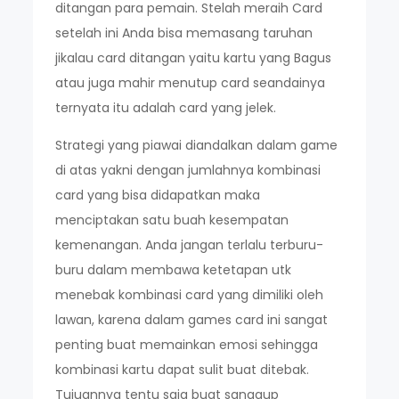
ditangan para pemain. Stelah meraih Card
setelah ini Anda bisa memasang taruhan
jikalau card ditangan yaitu kartu yang Bagus
atau juga mahir menutup card seandainya
ternyata itu adalah card yang jelek.
Strategi yang piawai diandalkan dalam game
di atas yakni dengan jumlahnya kombinasi
card yang bisa didapatkan maka
menciptakan satu buah kesempatan
kemenangan. Anda jangan terlalu terburu-
buru dalam membawa ketetapan utk
menebak kombinasi card yang dimiliki oleh
lawan, karena dalam games card ini sangat
penting buat memainkan emosi sehingga
kombinasi kartu dapat sulit buat ditebak.
Tujuannya tentu saja buat sanggup