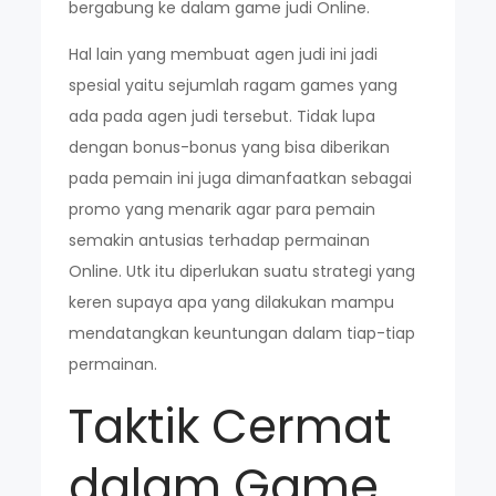
bergabung ke dalam game judi Online.
Hal lain yang membuat agen judi ini jadi
spesial yaitu sejumlah ragam games yang
ada pada agen judi tersebut. Tidak lupa
dengan bonus-bonus yang bisa diberikan
pada pemain ini juga dimanfaatkan sebagai
promo yang menarik agar para pemain
semakin antusias terhadap permainan
Online. Utk itu diperlukan suatu strategi yang
keren supaya apa yang dilakukan mampu
mendatangkan keuntungan dalam tiap-tiap
permainan.
Taktik Cermat
dalam Game