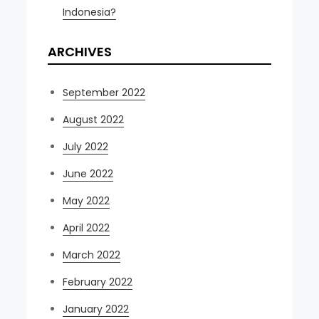
Indonesia?
ARCHIVES
September 2022
August 2022
July 2022
June 2022
May 2022
April 2022
March 2022
February 2022
January 2022