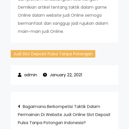
Demikian artikel tentang taktik dalam game
Online dalam website judi Online semoga
bermanfaat dan sanggup jadi rujukan dalam
main-main judi Online.
Judi Slot Deposit Pulsa Tanpa Potongan
January 22, 2021
Post
Bagaimana Berkompetisi Taktik Dalam
Permainan Di Website Judi Online Slot Deposit
navigation
Pulsa Tanpa Potongan Indonesia?