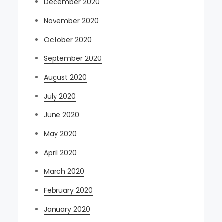
December 2020
November 2020
October 2020
September 2020
August 2020
July 2020
June 2020
May 2020
April 2020
March 2020
February 2020
January 2020