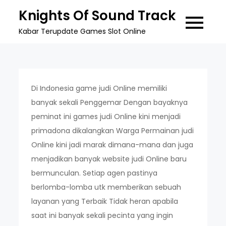
Skip
Knights Of Sound Track
to
Kabar Terupdate Games Slot Online
content
Di Indonesia game judi Online memiliki
banyak sekali Penggemar Dengan bayaknya
peminat ini games judi Online kini menjadi
primadona dikalangkan Warga Permainan judi
Online kini jadi marak dimana-mana dan juga
menjadikan banyak website judi Online baru
bermunculan. Setiap agen pastinya
berlomba-lomba utk memberikan sebuah
layanan yang Terbaik Tidak heran apabila
saat ini banyak sekali pecinta yang ingin