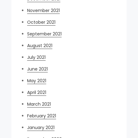
November 2021
October 2021
September 2021
August 2021
July 2021
June 2021
May 2021
April 2021
March 2021
February 2021
January 2021