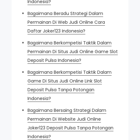
Indonesia?
Bagaimana Beradu Strategi Dalam
Permainan Di Web Judi Online Cara
Daftar Joker123 Indonesia?
Bagaimana Berkompetisi Taktik Dalam
Permainan Di Situs Judi Online Game Slot
Deposit Pulsa Indonesia?
Bagaimana Berkompetisi Taktik Dalam
Game Di Situs Judi Online Link Slot
Deposit Pulsa Tanpa Potongan
Indonesia?
Bagaimana Bersaing Strategi Dalam
Permainan Di Website Judi Online
Joker123 Deposit Pulsa Tanpa Potongan
Indonesia?