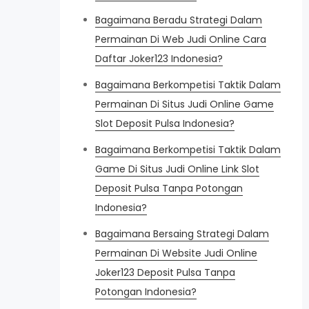
Bagaimana Beradu Strategi Dalam
Permainan Di Web Judi Online Cara
Daftar Joker123 Indonesia?
Bagaimana Berkompetisi Taktik Dalam
Permainan Di Situs Judi Online Game
Slot Deposit Pulsa Indonesia?
Bagaimana Berkompetisi Taktik Dalam
Game Di Situs Judi Online Link Slot
Deposit Pulsa Tanpa Potongan
Indonesia?
Bagaimana Bersaing Strategi Dalam
Permainan Di Website Judi Online
Joker123 Deposit Pulsa Tanpa
Potongan Indonesia?