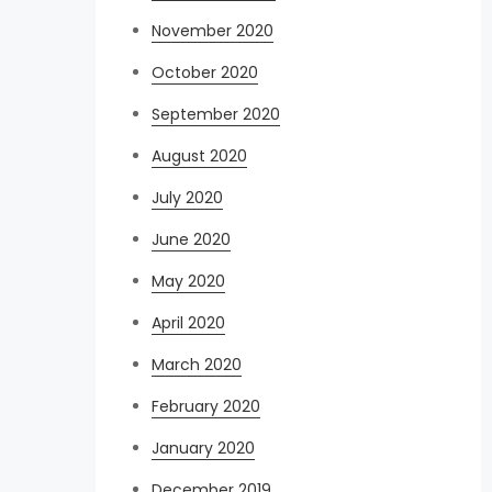
November 2020
October 2020
September 2020
August 2020
July 2020
June 2020
May 2020
April 2020
March 2020
February 2020
January 2020
December 2019