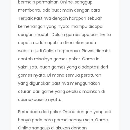
bermain permainan Online, sanggup
membantu ada buat main dengan cara
Terbaik Pastinya dengan harapan sebuah
kemenangan yang nyata mampu dicapai
dengan mudah. Dalam games apa pun tentu
dapat mudah apabila dimainkan pada
website judi Online terpercaya. Piawai diambil
contoh misalnya games poker. Game ini
yakni satu buah games yang diadaptasi dari
games nyata. Di mana semua peraturan
yang digunakan pastinya menggunakan
aturan dari game yang selalu dimainkan di
casino-casino nyata.
Perbedaan dari poker Online dengan yang asli
hanya pada cara permainannya saja. Game
Online sanggup dilakukan dengan