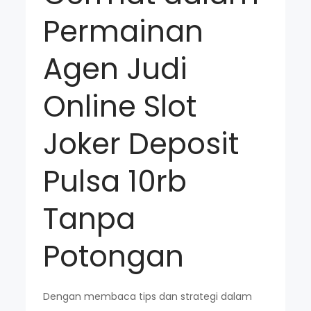
Permainan
Agen Judi
Online Slot
Joker Deposit
Pulsa 10rb
Tanpa
Potongan
Dengan membaca tips dan strategi dalam