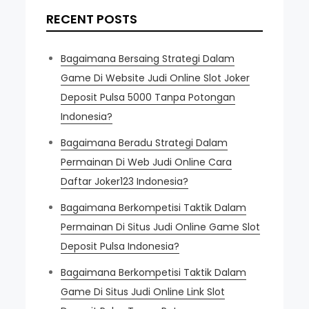
RECENT POSTS
Bagaimana Bersaing Strategi Dalam
Game Di Website Judi Online Slot Joker
Deposit Pulsa 5000 Tanpa Potongan
Indonesia?
Bagaimana Beradu Strategi Dalam
Permainan Di Web Judi Online Cara
Daftar Joker123 Indonesia?
Bagaimana Berkompetisi Taktik Dalam
Permainan Di Situs Judi Online Game Slot
Deposit Pulsa Indonesia?
Bagaimana Berkompetisi Taktik Dalam
Game Di Situs Judi Online Link Slot