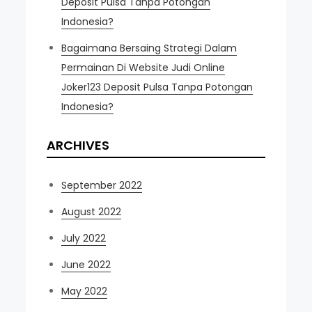
Deposit Pulsa Tanpa Potongan
Indonesia?
Bagaimana Bersaing Strategi Dalam
Permainan Di Website Judi Online
Joker123 Deposit Pulsa Tanpa Potongan
Indonesia?
ARCHIVES
September 2022
August 2022
July 2022
June 2022
May 2022