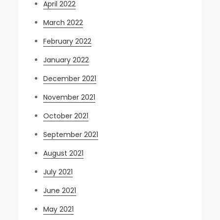
April 2022
March 2022
February 2022
January 2022
December 2021
November 2021
October 2021
September 2021
August 2021
July 2021
June 2021
May 2021