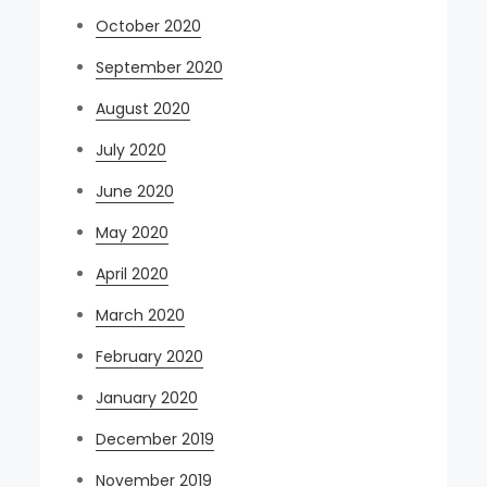
October 2020
September 2020
August 2020
July 2020
June 2020
May 2020
April 2020
March 2020
February 2020
January 2020
December 2019
November 2019