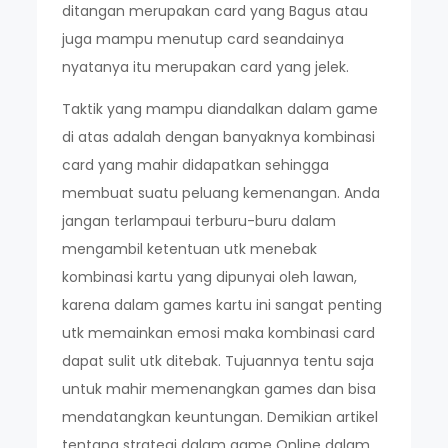
ditangan merupakan card yang Bagus atau
juga mampu menutup card seandainya
nyatanya itu merupakan card yang jelek.
Taktik yang mampu diandalkan dalam game
di atas adalah dengan banyaknya kombinasi
card yang mahir didapatkan sehingga
membuat suatu peluang kemenangan. Anda
jangan terlampaui terburu-buru dalam
mengambil ketentuan utk menebak
kombinasi kartu yang dipunyai oleh lawan,
karena dalam games kartu ini sangat penting
utk memainkan emosi maka kombinasi card
dapat sulit utk ditebak. Tujuannya tentu saja
untuk mahir memenangkan games dan bisa
mendatangkan keuntungan. Demikian artikel
tentang strategi dalam game Online dalam