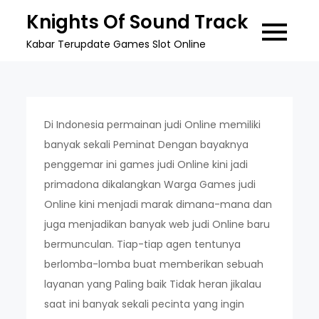
Skip
Knights Of Sound Track
to
Kabar Terupdate Games Slot Online
content
Di Indonesia permainan judi Online memiliki
banyak sekali Peminat Dengan bayaknya
penggemar ini games judi Online kini jadi
primadona dikalangkan Warga Games judi
Online kini menjadi marak dimana-mana dan
juga menjadikan banyak web judi Online baru
bermunculan. Tiap-tiap agen tentunya
berlomba-lomba buat memberikan sebuah
layanan yang Paling baik Tidak heran jikalau
saat ini banyak sekali pecinta yang ingin