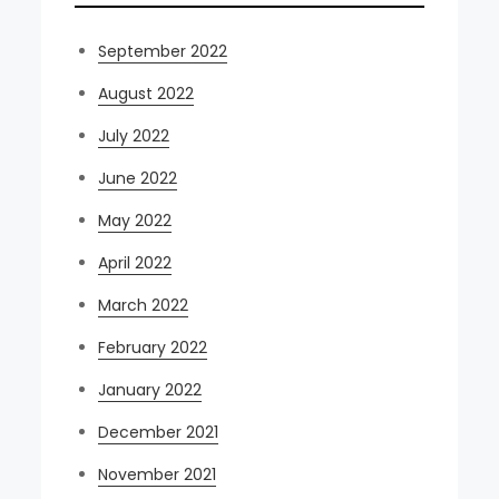
September 2022
August 2022
July 2022
June 2022
May 2022
April 2022
March 2022
February 2022
January 2022
December 2021
November 2021