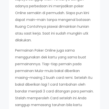
adanya perbedaan ini menjadikan poker
Online semakin di permudah. Siapa pun kini
dapat main-main tanpa mengenal batasan
Ruang Contohnya piawai dimainkan hunian
atau saat kerja. Saat ini sudah mungkin utk
dilakukan.
Permainan Poker Online juga sama
menggunakan dek kartu yang sama buat
permainannya. Tiap-tiap pemain pada
permainan Mula-mula bakal diberikan
masing-masing 2 buah card remi. Setelah itu
bakal diberikan lagi 1 card tambahan oleh
bandar menjadi 3 card ditangan para pemain.
Stelah memperoleh Card setelah ini Anda
sanggup memasang taruhan bila kartu