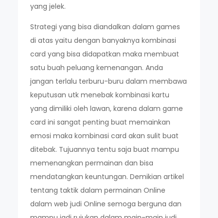
yang jelek.
Strategi yang bisa diandalkan dalam games
di atas yaitu dengan banyaknya kombinasi
card yang bisa didapatkan maka membuat
satu buah peluang kemenangan. Anda
jangan terlalu terburu-buru dalam membawa
keputusan utk menebak kombinasi kartu
yang dimiliki oleh lawan, karena dalam game
card ini sangat penting buat memainkan
emosi maka kombinasi card akan sulit buat
ditebak. Tujuannya tentu saja buat mampu
memenangkan permainan dan bisa
mendatangkan keuntungan. Demikian artikel
tentang taktik dalam permainan Online
dalam web judi Online semoga berguna dan
mampu jadi rujukan dalam main-main judi