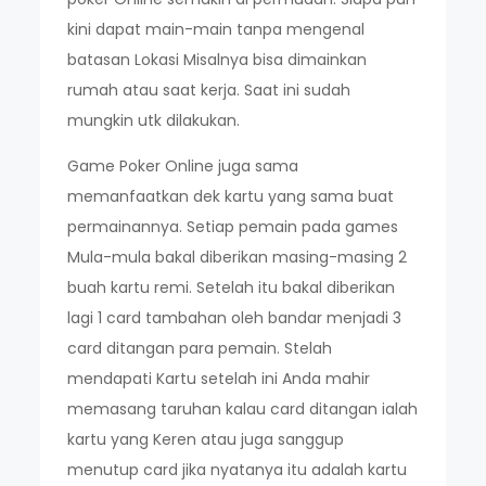
kini dapat main-main tanpa mengenal
batasan Lokasi Misalnya bisa dimainkan
rumah atau saat kerja. Saat ini sudah
mungkin utk dilakukan.
Game Poker Online juga sama
memanfaatkan dek kartu yang sama buat
permainannya. Setiap pemain pada games
Mula-mula bakal diberikan masing-masing 2
buah kartu remi. Setelah itu bakal diberikan
lagi 1 card tambahan oleh bandar menjadi 3
card ditangan para pemain. Stelah
mendapati Kartu setelah ini Anda mahir
memasang taruhan kalau card ditangan ialah
kartu yang Keren atau juga sanggup
menutup card jika nyatanya itu adalah kartu