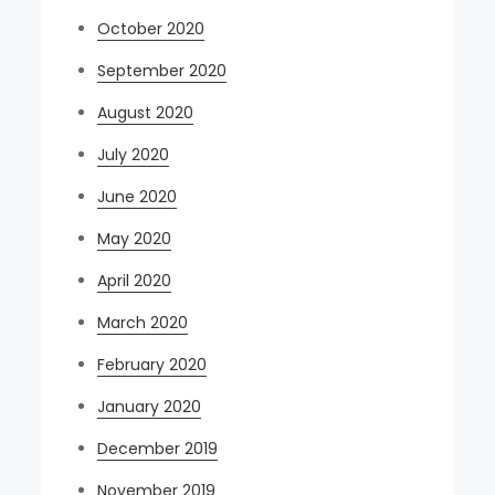
October 2020
September 2020
August 2020
July 2020
June 2020
May 2020
April 2020
March 2020
February 2020
January 2020
December 2019
November 2019