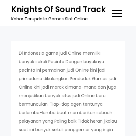
Skip
Knights Of Sound Track
to
Kabar Terupdate Games Slot Online
content
Di Indonesia game judi Online memiliki
banyak sekali Pecinta Dengan bayaknya
pecinta ini permainan judi Online kini jadi
primadona dikalangkan Penduduk Games judi
Online kini jadi marak dimana-mana dan juga
menjadikan banyak situs judi Online baru
bermunculan. Tiap-tiap agen tentunya
berlomba-lomba buat memberikan sebuah
pelayanan yang Paling baik Tidak heran jikalau
saat ini banyak sekali penggemar yang ingin