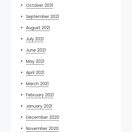
October 2021
September 2021
August 2021
July 2021
June 2021
May 2021
April 2021
March 2021
February 2021
January 2021
December 2020
November 2020