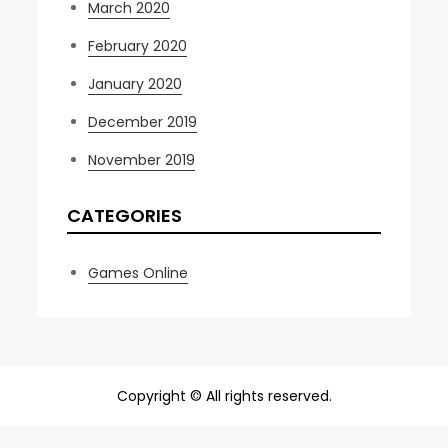
March 2020
February 2020
January 2020
December 2019
November 2019
CATEGORIES
Games Online
Copyright © All rights reserved.