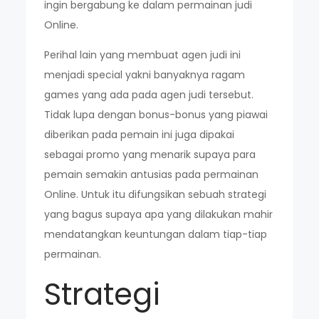
ingin bergabung ke dalam permainan judi
Online.
Perihal lain yang membuat agen judi ini
menjadi special yakni banyaknya ragam
games yang ada pada agen judi tersebut.
Tidak lupa dengan bonus-bonus yang piawai
diberikan pada pemain ini juga dipakai
sebagai promo yang menarik supaya para
pemain semakin antusias pada permainan
Online. Untuk itu difungsikan sebuah strategi
yang bagus supaya apa yang dilakukan mahir
mendatangkan keuntungan dalam tiap-tiap
permainan.
Strategi