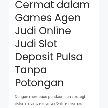
Cermat dalam
Games Agen
Judi Online
Judi Slot
Deposit Pulsa
Tanpa
Potongan
Dengan membaca panduan dan strategi
dalam main permainan Online, mampu