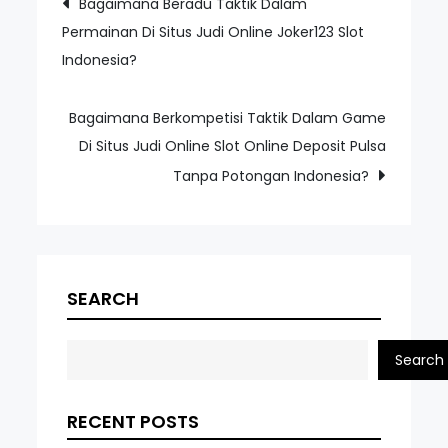
Bagaimana Beradu Taktik Dalam
Permainan Di Situs Judi Online Joker123 Slot
navigation
Indonesia?
Bagaimana Berkompetisi Taktik Dalam Game
Di Situs Judi Online Slot Online Deposit Pulsa
Tanpa Potongan Indonesia?
SEARCH
Search
RECENT POSTS