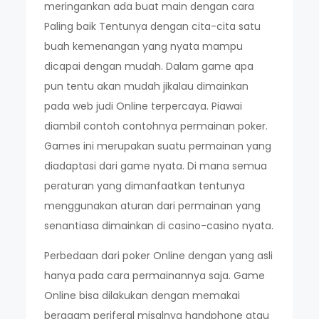
meringankan ada buat main dengan cara
Paling baik Tentunya dengan cita-cita satu
buah kemenangan yang nyata mampu
dicapai dengan mudah. Dalam game apa
pun tentu akan mudah jikalau dimainkan
pada web judi Online terpercaya. Piawai
diambil contoh contohnya permainan poker.
Games ini merupakan suatu permainan yang
diadaptasi dari game nyata. Di mana semua
peraturan yang dimanfaatkan tentunya
menggunakan aturan dari permainan yang
senantiasa dimainkan di casino-casino nyata.
Perbedaan dari poker Online dengan yang asli
hanya pada cara permainannya saja. Game
Online bisa dilakukan dengan memakai
beragam periferal misalnya handphone atau